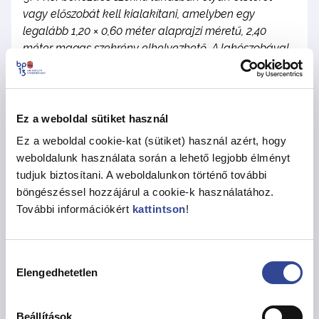
vagy előszobát kell kialakítani, amelyben egy
legalább 1,20 × 0,60 méter alaprajzi méretű, 2,40
méter magas szekrény elhelyezhető. A lakószobával
közös légtérben lévő előtér nem csökkentheti a
lakószoba minimális alapterületét.
A hatósági bizonyítvány kiállításához az
Ez a weboldal sütiket használ
alábbiak benyújtása szükséges
Ez a weboldal cookie-kat (sütiket) használ azért, hogy
magánszemélyektől papír alapon az
weboldalunk használata során a lehető legjobb élményt
ügyfélszolgálaton, vagy postán, vagy e-
tudjuk biztosítani. A weboldalunkon történő további
papíron, ügyfélkapun keresztül, cégektől pedig
böngészéssel hozzájárul a cookie-k használatához.
kizárólag cégkapun keresztül:
További információkért
kattintson
!
Kérelem, amely tartalmazza az ingatlan, a
lakások címét, a kérelmező nevét, címét,
Hozzájárulás
telefonszámát, e-mail címét.
Elengedhetetlen
kiválasztása
Nyilatkozat a kormányrendeletben
meghatározottaknak megfelelően a lakóegységek
Beállítások