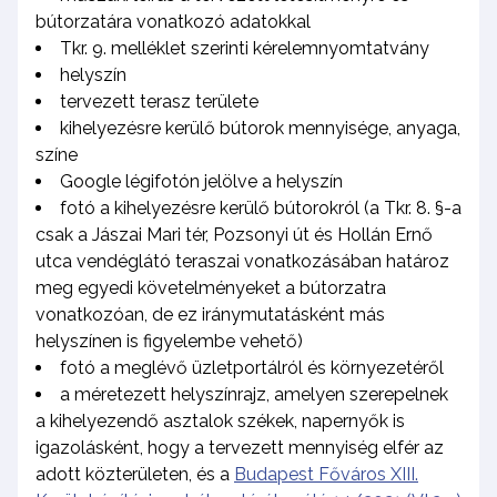
bútorzatára vonatkozó adatokkal
Tkr. 9. melléklet szerinti kérelemnyomtatvány
helyszín
tervezett terasz területe
kihelyezésre kerülő bútorok mennyisége, anyaga,
színe
Google légifotón jelölve a helyszín
fotó a kihelyezésre kerülő bútorokról (a Tkr. 8. §-a
csak a Jászai Mari tér, Pozsonyi út és Hollán Ernő
utca vendéglátó teraszai vonatkozásában határoz
meg egyedi követelményeket a bútorzatra
vonatkozóan, de ez iránymutatásként más
helyszínen is figyelembe vehető)
fotó a meglévő üzletportálról és környezetéről
a méretezett helyszínrajz, amelyen szerepelnek
a kihelyezendő asztalok székek, napernyők is
igazolásként, hogy a tervezett mennyiség elfér az
adott közterületen, és a
Budapest Főváros XIII.