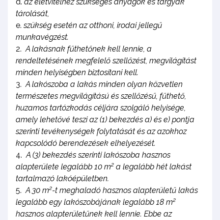
az életvitelhez szükséges anyagok és tárgyak
tárolását,
szükség esetén az otthoni, irodai jellegű
munkavégzést.
A lakásnak fűthetőnek kell lennie, a
rendeltetésének megfelelő szellőzést, megvilágítást
minden helyiségben biztosítani kell.
A lakószoba a lakás minden olyan közvetlen
természetes megvilágítású és szellőzésű, fűthető,
huzamos tartózkodás céljára szolgáló helyisége,
amely lehetővé teszi az (1) bekezdés a) és e) pontja
szerinti tevékenységek folytatását és az azokhoz
kapcsolódó berendezések elhelyezését.
A (3) bekezdés szerinti lakószoba hasznos
2
alapterülete legalább 10 m
a legalább hét lakást
tartalmazó lakóépületben.
2
A 30 m
-t meghaladó hasznos alapterületű lakás
2
legalább egy lakószobájának legalább 18 m
hasznos alapterületűnek kell lennie. Ebbe az