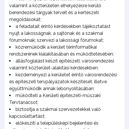
valamint a közterületen elhelyezésre kerülő
berendezési tárgyak terveit és a kertészeti
megoldásokat;
a feladatait érintő kérdésekben tájékoztatást
nyújt a lakosságnak, a sajtónak és a szakmai
fórumoknak; szervezi a lakossági fórumokat;
közreműködik a kerület térinformatikai
rendszerének kialakításában és működtetésében;
állásfoglalást készít építészeti, városrendezési
valamint közterület-alakítási kérdésekben;
kezdeményezi a kerületet érintő városrendezési
és építészeti tervpályázatok készítését, illetve
együttműködik annak lebonyolításában;
működteti a Kerületi építészeti-műszaki
Tervtanácsot;
biztosítja a szakmai szervezetekkel való
kapcsolattartást;
előkészíti a településképi bejelentési és