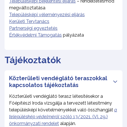
Településképi bejelentési eljárás
– rendeltetésmód
megváltoztatása
Településképi véleményezési eljárás
Kerületi Tervtanács
Partnerségi egyeztetés
Értékvédelmi Támogatás
pályázata
Tájékoztatók
Közterületi vendéglátó teraszokkal
kapcsolatos tájékoztatás
Közterületi vendéglátó terasz létesítésekor a
Főépítészi Iroda vizsgálja a tervezett létesítmény
településképi követelményekkel való összhangját
a
településkép védelméről
szóló 13/2021. (VI. 29.)
önkormányzati rendelet
alapján.