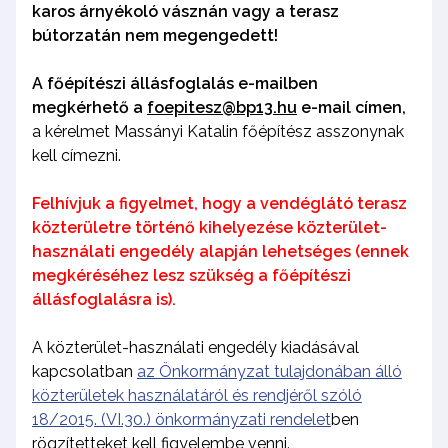
karos árnyékoló vásznán vagy a terasz
bútorzatán nem megengedett!
A főépítészi állásfoglalás e-mailben
megkérhető a
foepitesz@bp13.hu
e-mail címen,
a kérelmet Massányi Katalin főépítész asszonynak
kell címezni.
Felhívjuk a figyelmet, hogy a vendéglátó terasz
közterületre történő kihelyezése közterület-
használati engedély alapján lehetséges (ennek
megkéréséhez lesz szükség a főépítészi
állásfoglalásra is).
A közterület-használati engedély kiadásával
kapcsolatban
az Önkormányzat tulajdonában álló
közterületek használatáról és rendjéről szóló
18/2015. (VI.30.) önkormányzati rendelet
ben
rögzítetteket kell figyelembe venni.