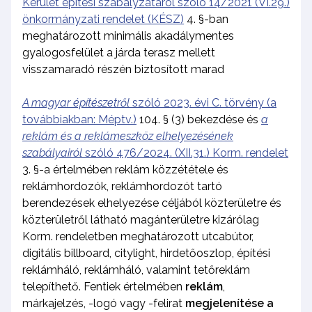
Kerület építési szabályzatáról szóló 14/2021 (VI.29.)
önkormányzati rendelet (KÉSZ)
4. §-ban
meghatározott minimális akadálymentes
gyalogosfelület a járda terasz mellett
visszamaradó részén biztosított marad
A magyar építészetről
szóló 2023. évi C. törvény (a
továbbiakban: Méptv.)
104. § (3) bekezdése és
a
reklám és a reklámeszköz elhelyezésének
szabályairól
szóló 476/2024. (XII.31.) Korm. rendelet
3. §-a értelmében reklám közzététele és
reklámhordozók, reklámhordozót tartó
berendezések elhelyezése céljából közterületre és
közterületről látható magánterületre kizárólag
Korm. rendeletben meghatározott utcabútor,
digitális billboard, citylight, hirdetőoszlop, építési
reklámháló, reklámháló, valamint tetőreklám
telepíthető. Fentiek értelmében
reklám
,
márkajelzés, -logó vagy -felirat
megjelenítése a