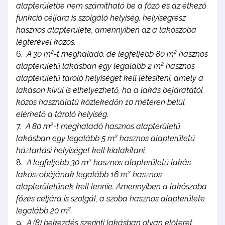
alapterületbe nem számítható be a főző és az étkező
funkció céljára is szolgáló helyiség, helyiségrész
hasznos alapterülete, amennyiben az a lakószoba
légterével közös.
2
2
A 30 m
-t meghaladó, de legfeljebb 80 m
hasznos
2
alapterületű lakásban egy legalább 2 m
hasznos
alapterületű tároló helyiséget kell létesíteni, amely a
lakáson kívül is elhelyezhető, ha a lakás bejáratától
közös használatú közlekedőn 10 méteren belül
elérhető a tároló helyiség.
2
A 80 m
-t meghaladó hasznos alapterületű
2
lakásban egy legalább 5 m
hasznos alapterületű
háztartási helyiséget kell kialakítani.
2
A legfeljebb 30 m
hasznos alapterületű lakás
2
lakószobájának legalább 16 m
hasznos
alapterületűnek kell lennie. Amennyiben a lakószoba
főzés céljára is szolgál, a szoba hasznos alapterülete
2
legalább 20 m
.
A (8) bekezdés szerinti lakásban olyan előteret