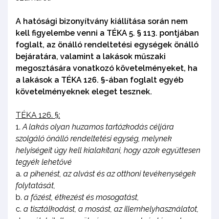
A hatósági bizonyítvány kiállítása során nem
kell figyelembe venni a TÉKA 5. § 113. pontjában
foglalt, az önálló rendeltetési egységek önálló
bejáratára, valamint a lakások műszaki
megosztására vonatkozó követelményeket, ha
a lakások a TÉKA 126. §-ában foglalt egyéb
követelményeknek eleget tesznek.
TÉKA 126. §:
A lakás olyan huzamos tartózkodás céljára
szolgáló önálló rendeltetési egység, melynek
helyiségeit úgy kell kialakítani, hogy azok együttesen
tegyék lehetővé ​
a pihenést, az alvást és az otthoni tevékenységek
folytatását,
a főzést, étkezést és mosogatást,
a tisztálkodást, a mosást, az illemhelyhasználatot,