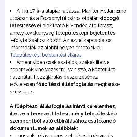
A Tkr. 17. §-a alapján a Jászai Mari tér, Hollán Ernő
utcában és a Pozsonyi út páros oldalán
dobogó
létesítésével
alakítható ki vendéglátó terasz,
amely tevékenység
településképi bejelentés
lefolytatásához kötött. Az ezzel kapcsolatos
információk az alábbi helyen érhetőek el:
Településképi bejelentési eljárás
Amennyiben csak asztalok, székek illetve
napernyők kihelyezéséről van szó, a közterület-
használati hozzájárulás beszerzéséhez
előzetesen
főépítészi állásfoglalás
megkérése
szükséges.
A főépítészi állásfoglalás iránti kérelemhez,
illetve a tervezett létesítmény településképi
szempontból való elbírálásához csatolandó
dokumentumok az alábbiak:
műszaki leírás a tervezett létesítményre és