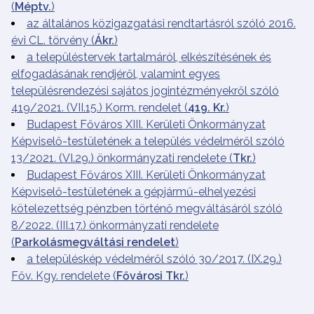
(
Méptv.
)
az általános közigazgatási rendtartásról szóló 2016.
évi CL. törvény (
Ákr.
)
a településtervek tartalmáról, elkészítésének és
elfogadásának rendjéről, valamint egyes
településrendezési sajátos jogintézményekről szóló
419/2021. (VII.15.) Korm. rendelet (
419. Kr.
)
Budapest Főváros XIII. Kerületi Önkormányzat
Képviselő-testületének a település védelméről szóló
13/2021. (VI.29.) önkormányzati rendelete (
Tkr.
)
Budapest Főváros XIII. Kerületi Önkormányzat
Képviselő-testületének a gépjármű-elhelyezési
kötelezettség pénzben történő megváltásáról szóló
8/2022. (III.17.) önkormányzati rendelete
(
Parkolásmegváltási rendelet
)
a településkép védelméről szóló 30/2017. (IX.29.)
Főv. Kgy. rendelete (
Fővárosi Tkr.
)