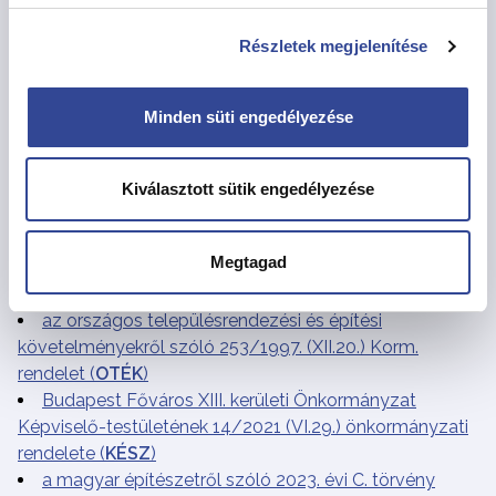
továbbá döntésében megfelelő határidőt biztosít a
jogszabálysértés megszüntetésére. A határidő
Részletek megjelenítése
eredménytelen eltelte esetén településképi kötelezési
eljárást folytat le.
Minden süti engedélyezése
Vonatkozó jogszabályok:
Kiválasztott sütik engedélyezése
a településrendezési és építési követelmények
Megtagad
alapszabályzatáról szóló 280/2024. (IX.30.) Korm.
rendelet (
TÉKA
)
az országos településrendezési és építési
követelményekről szóló 253/1997. (XII.20.) Korm.
rendelet (
OTÉK
)
Budapest Főváros XIII. kerületi Önkormányzat
Képviselő-testületének 14/2021 (VI.29.) önkormányzati
rendelete (
KÉSZ
)
a magyar építészetről szóló 2023. évi C. törvény