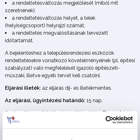
a rendeltetésváltozás megjelölését (miből mit
szeretnének),
a rendeltetésváltozás helyét, a telek
(helyiségcsoport) helyrajzi számát,
a rendeltetés megvalósításának tervezett
időtartamát.
A bejelentéshez a településrendezési eszközök
rendeltetésekre vonatkozó követelményeinek (pl. építési
szabályzat) való megfelelését igazoló építészeti-
műszaki, illetve egyéb tervet kell csatolni.
Eljárási illeték:
az eljárás díj- és illetékmentes.
Az eljárási, ügyintézési határidő:
15 nap.
Szakmai konzultáció:
a benyújtás előtt a Tkr. 32. § (3)
bekezdése értelmében előzetes szakmai konzultációra
szükséges megküldeni a tervdokumentációt a
foepitesz@bp13.hu
e-mail címre. A dokumentációhoz a