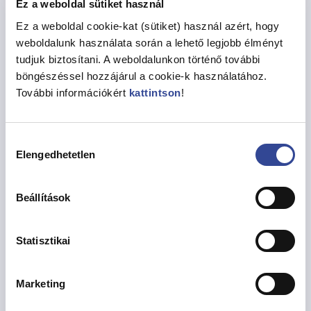
Ez a weboldal sütiket használ
Tkr. 9. melléklet szerinti kérelemnyomtatvány
csatolandó.
Ez a weboldal cookie-kat (sütiket) használ azért, hogy
weboldalunk használata során a lehető legjobb élményt
A polgármester a rendeltetésváltoztatást hatósági
tudjuk biztosítani. A weboldalunkon történő további
határozatban
tudomásul veszi, ha
a bejelentés
böngészéssel hozzájárul a cookie-k használatához.
megfelel a jogszabályban előírt követelményeknek
További információkért
kattintson
!
(bejelentés tartalmi elemei alább részletezve); a
tervezett rendeltetésváltozás illeszkedik a
településképbe és megfelel a településképi
Hozzájárulás
követelményeknek; továbbá a környező ingatlanok,
Elengedhetetlen
kiválasztása
határoló közterületek rendeltetésszerű és biztonságos
használatát indokolatlan mértékben nem zavarja, nem
Beállítások
korlátozza.
Amennyiben fent felsorolt követelmények nem
Statisztikai
teljesülnek, a polgármester
megtiltja
a
rendeltetésváltoztatás megkezdését, és figyelmezteti a
bejelentőt a tevékenység bejelentés nélküli
Marketing
elkezdésének és folytatásának jogkövetkezményeire,