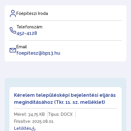
Főépítészi Iroda
Telefonszám
452-4128
Email
foepitesz@bp13.hu
Kérelem településképi bejelentési eljárás
megindításához (Tkr. 11. sz. melléklet)
Méret: 34,75 KB
Típus: DOCX
Frissítve: 2025.08.01.
Letöltés