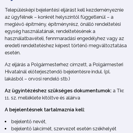
Településképi bejelentési eljárást kell kezdeményeznie
az ügyfélnek – konkrét helyszíntől függetlenül – a
meglévő építmény, építményrész, önálló rendeltetési
egység használatának, rendeltetésének a
használatbavételi, fennmaradási engedélyhez vagy az
eredeti rendeltetéshez képest történő megváltoztatása
esetén.
Az eljárás a Polgármesterhez címzett, a Polgármesteri
Hivatalnál előterjesztendő bejelentésre indul. (pl.
lakásból – orvosi rendelő stb.)
Az ügyintézéshez szükséges dokumentumok:
a Tkr.
11. sz. melléklete kitöltve és aláírva
A bejelentésnek tartalmaznia kell
:
bejelentő nevét,
bejelentő lakcímét, szervezet esetén székhelyét