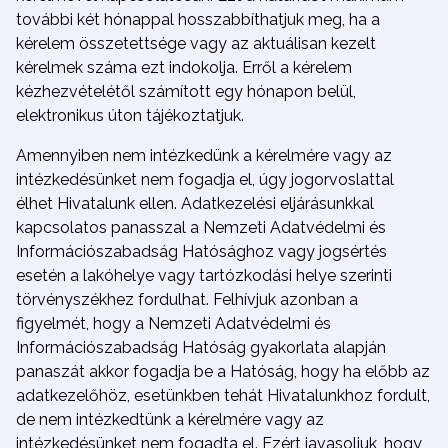
további két hónappal hosszabbíthatjuk meg, ha a
kérelem összetettsége vagy az aktuálisan kezelt
kérelmek száma ezt indokolja. Erről a kérelem
kézhezvételétől számított egy hónapon belül,
elektronikus úton tájékoztatjuk.
Amennyiben nem intézkedünk a kérelmére vagy az
intézkedésünket nem fogadja el, úgy jogorvoslattal
élhet Hivatalunk ellen. Adatkezelési eljárásunkkal
kapcsolatos panasszal a Nemzeti Adatvédelmi és
Információszabadság Hatósághoz vagy jogsértés
esetén a lakóhelye vagy tartózkodási helye szerinti
törvényszékhez fordulhat. Felhívjuk azonban a
figyelmét, hogy a Nemzeti Adatvédelmi és
Információszabadság Hatóság gyakorlata alapján
panaszát akkor fogadja be a Hatóság, hogy ha előbb az
adatkezelőhöz, esetünkben tehát Hivatalunkhoz fordult,
de nem intézkedtünk a kérelmére vagy az
intézkedésünket nem fogadta el. Ezért javasoljuk, hogy