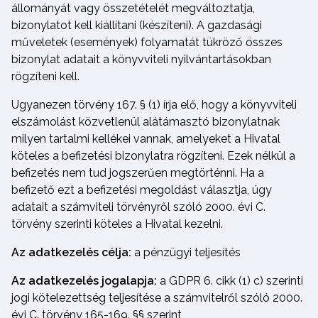
állományát vagy összetételét megváltoztatja,
bizonylatot kell kiállítani (készíteni). A gazdasági
műveletek (események) folyamatát tükröző összes
bizonylat adatait a könyvviteli nyilvántartásokban
rögzíteni kell.
Ugyanezen törvény 167. § (1) írja elő, hogy a könyvviteli
elszámolást közvetlenül alátámasztó bizonylatnak
milyen tartalmi kellékei vannak, amelyeket a Hivatal
köteles a befizetési bizonylatra rögzíteni. Ezek nélkül a
befizetés nem tud jogszerűen megtörténni. Ha a
befizető ezt a befizetési megoldást választja, úgy
adatait a számviteli törvényről szóló 2000. évi C.
törvény szerinti köteles a Hivatal kezelni.
Az adatkezelés célja:
a pénzügyi teljesítés
Az adatkezelés jogalapja:
a GDPR 6. cikk (1) c) szerinti
jogi kötelezettség teljesítése a számvitelről szóló 2000.
évi C. törvény 165-169. §§ szerint