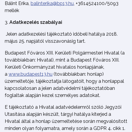
Bálint Erika,
balinterika@bp13.hu
, +3614524100/5093
mellék
Adatkezelés szabályai
Jelen adatkezelési tájékoztató időbeli hatálya 2018.
május 25. napjától visszavonásig tart.
Budapest Főváros XIII. Kerületi Polgármesteri Hivatal (a
továbbiakban: Hivatal), mint a Budapest Főváros XIII.
Kerületi Önkormányzat hivatalos honlapjának,
a
www.budapest13.hu
(továbbiakban: honlap)
üzemeltetője, tájékoztatja látogatóit, hogy a honlappal
kapcsolatosan a jelen adatvédelmi tájékoztatóban
foglaltak alapján kezel személyes adatokat.
E tájékoztató a Hivatal adatvédelemről szóló Jegyzői
Utasítása alapján készült, tárgyi hatálya kiterjed a
Hivatal által a honlap üzemeltetése során megvalósított
minden olyan folyamatra, amely során a GDPR 4. cikk 1.