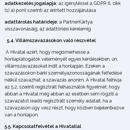
adatkezelés jogalapja:
az igényléssel a GDPR 6. cikk
(1) a) pont szerinti az érintett hozzájárulása
adattárolás határideje:
a PartnerKártya
visszavonásáig, az adattörlési kérelemig
5.4. Villámszavazásokon való részvétel
A Hivatal azért, hogy megismerhesse a
honlaplátogatók véleményét egyes kérdésekben, ún.
villámszavazásokat indít a honlapján. Ezeken a
szavazásokon bárki személyazonosságának felfedése
nélkül szavazhat, a szavazás anonim. A Hivatal felhívja
az 5.2. szerinti regisztrált felhasználók figyelmét, hogy
abban a Hivatal még abban az esetben sem rögzíti a
szavazatot leadó regisztrált személy adatait, ha a
szavazáson úgy vesz részt, hogy közben bejelentkezve
van a honlapon.
5.5. Kapcsolatfelvétel a Hivatallal