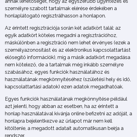
annak lehetőségét, hogy az egyszerűbb ügyintézés és
személyre szabott tartalmak elérése érdekében a
honlaplátogató regisztrálhasson a honlapon.
Az érintett regisztrációja során két adatkört talál: az
egyik adatkört köteles megadni a regisztrációhoz,
máskülönben a regisztráció nem lehet érvényes (ezek a
személyazonosítást és az elektronikus kapcsolattartást
elősegítő információk), míg a másik adatkört megadása
nem kötelező, de a tartalmak még inkább személyre
szabásához, egyes funkciók használatához és
használatának megkönnyítéséhez (születési hely és idő,
kapcsolattartási adatok) ezen adatok megadhatóak.
Egyes funkciók használatának megkönnyítése például
azt jelenti, hogy abban az esetben, ha az érintett a
honlap használatával kívánja online befizetni az adóját, a
honlapra bejelentkezve az űrlapot már nem kell
kitöltenie, a megadott adatait automatikusan beírja a
rendszer.