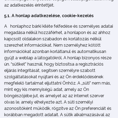
az adatkezelés érintettjét.
5.1. A honlap adatkezelése, cookie-kezelés
A honlaphoz bárki kiléte felfedése és személyes adatai
megadása nélkül hozzáférhet, a honlapon és az ahhoz
kapcsolt oldalakon szabadon és korlátozás nélkül
szerezhet információkat. Nem személyhez kötött
információkat azonban korlátlanul és automatikusan
gyűjt a weblap a látogatókról. A honlap bizonyos része
ún. “sütiket” használ, hogy biztosítsa a regisztrációs
eljárás integritását, segítsen személyre szabott
szolgáltatásokat nyújtani és az Ön érdeklődésének
megfelelő tartalmat eljuttatni Önhöz. A „süti” nem más,
mint egy kis mennyiségű adat, amely az Ön
böngészőjébe jut, és amelyet az az internet szerver
olvas le, amely elhelyezte azt. A süti személyi
azonosítóként működik, rögzítve az Ön preferenciáit és
korábban megadott adatait. A sütik alkalmazásával az