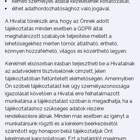
kérheti személyes adatai kezelésének korlátozását,
élhet adathordozhatósághoz való jogával.
A Hivatal törekszik arra, hogy az Önnek adott
tájékoztatás minden esetben a GDPR által
meghatározott szabályok teljesítése mellett a
lehetőségekhez mérten tömör, átlátható, érthető,
könnyen hozzáférhető, világos és közérthető legyen.
Kérelmét elsősorban írásban terjesztheti be a Hivatalnak
az adatvédelmi tisztviselőnek címzett, jelen
tájékoztatóban feltüntetett elérhetőségén. Amennyiben
Ön szóbeli tájékoztatást kér, úgy személyazonossága
igazolását követően a Hivatal erre felhatalmazott
munkatársa a tájékoztatást szóban is megadhatja, ha a
tájékoztatáshoz szükséges adatok részére
rendelkezésre állnak. Minden más esetben az igényt a
munkatársunk rögzíti és a kérelem beérkezésétől
számított egy hónapon belül tájékoztatjuk Önt
kérelmével kapcsolatosan. Ezt a határidőt maximum