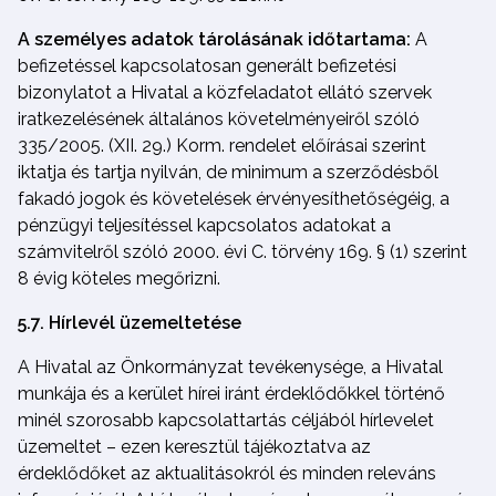
A személyes adatok tárolásának időtartama:
A
befizetéssel kapcsolatosan generált befizetési
bizonylatot a Hivatal a közfeladatot ellátó szervek
iratkezelésének általános követelményeiről szóló
335/2005. (XII. 29.) Korm. rendelet előírásai szerint
iktatja és tartja nyilván, de minimum a szerződésből
fakadó jogok és követelések érvényesíthetőségéig, a
pénzügyi teljesítéssel kapcsolatos adatokat a
számvitelről szóló 2000. évi C. törvény 169. § (1) szerint
8 évig köteles megőrizni.
5.7. Hírlevél üzemeltetése
A Hivatal az Önkormányzat tevékenysége, a Hivatal
munkája és a kerület hírei iránt érdeklődőkkel történő
minél szorosabb kapcsolattartás céljából hírlevelet
üzemeltet – ezen keresztül tájékoztatva az
érdeklődőket az aktualitásokról és minden releváns