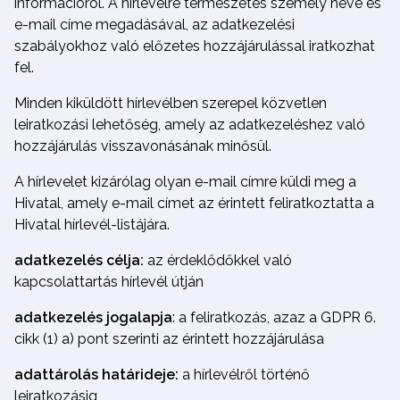
információról. A hírlevélre természetes személy neve és
e-mail címe megadásával, az adatkezelési
szabályokhoz való előzetes hozzájárulással iratkozhat
fel.
Minden kiküldött hírlevélben szerepel közvetlen
leiratkozási lehetőség, amely az adatkezeléshez való
hozzájárulás visszavonásának minősül.
A hírlevelet kizárólag olyan e-mail címre küldi meg a
Hivatal, amely e-mail címet az érintett feliratkoztatta a
Hivatal hírlevél-listájára.
adatkezelés célja:
az érdeklődőkkel való
kapcsolattartás hírlevél útján
adatkezelés jogalapja
: a feliratkozás, azaz a GDPR 6.
cikk (1) a) pont szerinti az érintett hozzájárulása
adattárolás határideje:
a hírlevélről történő
leiratkozásig