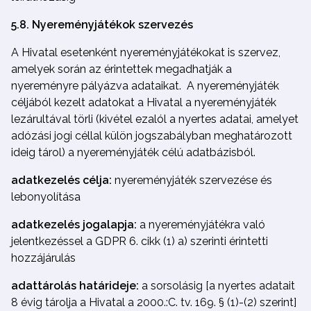
5.8. Nyereményjátékok szervezés
A Hivatal esetenként nyereményjátékokat is szervez,
amelyek során az érintettek megadhatják a
nyereményre pályázva adataikat. A nyereményjáték
céljából kezelt adatokat a Hivatal a nyereményjáték
lezárultával törli (kivétel ezalól a nyertes adatai, amelyet
adózási jogi céllal külön jogszabályban meghatározott
ideig tárol) a nyereményjáték célú adatbázisból.
adatkezelés célja:
nyereményjáték szervezése és
lebonyolítása
adatkezelés jogalapja:
a nyereményjátékra való
jelentkezéssel a GDPR 6. cikk (1) a) szerinti érintetti
hozzájárulás
adattárolás határideje:
a sorsolásig [a nyertes adatait
8 évig tárolja a Hivatal a 2000.:C. tv. 169. § (1)-(2) szerint]