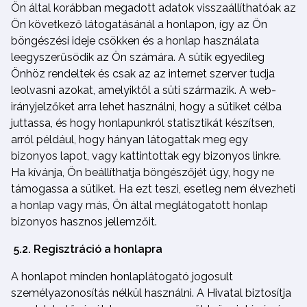
Ön által korábban megadott adatok visszaállíthatóak az
Ön következő látogatásánál a honlapon, így az Ön
böngészési ideje csökken és a honlap használata
leegyszerűsödik az Ön számára. A sütik egyedileg
Önhöz rendeltek és csak az az internet szerver tudja
leolvasni azokat, amelyiktől a süti származik. A web-
irányjelzőket arra lehet használni, hogy a sütiket célba
juttassa, és hogy honlapunkról statisztikát készítsen,
arról például, hogy hányan látogattak meg egy
bizonyos lapot, vagy kattintottak egy bizonyos linkre.
Ha kívánja, Ön beállíthatja böngészőjét úgy, hogy ne
támogassa a sütiket. Ha ezt teszi, esetleg nem élvezheti
a honlap vagy más, Ön által meglátogatott honlap
bizonyos hasznos jellemzőit.
5.2. Regisztráció a honlapra
A honlapot minden honlaplátogató jogosult
személyazonosítás nélkül használni. A Hivatal biztosítja