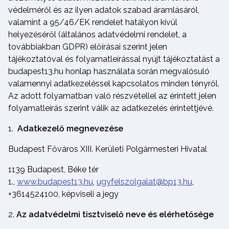
védelméről és az ilyen adatok szabad áramlásáról,
valamint a 95/46/EK rendelet hatályon kívül
helyezéséről (általános adatvédelmi rendelet, a
továbbiakban GDPR) előírásai szerint jelen
tájékoztatóval és folyamatleírással nyújt tájékoztatást a
budapest13.hu honlap használata során megvalósuló
valamennyi adatkezeléssel kapcsolatos minden tényről.
Az adott folyamatban való részvétellel az érintett jelen
folyamatleírás szerint válik az adatkezelés érintettjévé.
Adatkezelő megnevezése
Budapest Főváros XIII. Kerületi Polgármesteri Hivatal
1139 Budapest, Béke tér
1.,
www.budapest13.hu
,
ugyfelszolgalat@bp13.hu
,
+3614524100, képviseli a jegy
Az adatvédelmi tisztviselő neve és elérhetősége