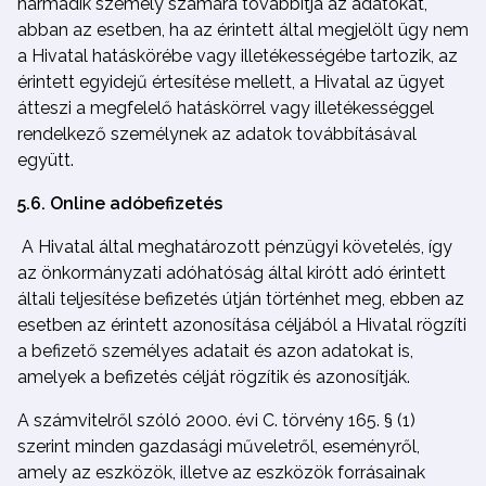
harmadik személy számára továbbítja az adatokat,
abban az esetben, ha az érintett által megjelölt ügy nem
a Hivatal hatáskörébe vagy illetékességébe tartozik, az
érintett egyidejű értesítése mellett, a Hivatal az ügyet
átteszi a megfelelő hatáskörrel vagy illetékességgel
rendelkező személynek az adatok továbbításával
együtt.
5.6. Online adóbefizetés
A Hivatal által meghatározott pénzügyi követelés, így
az önkormányzati adóhatóság által kirótt adó érintett
általi teljesítése befizetés útján történhet meg, ebben az
esetben az érintett azonosítása céljából a Hivatal rögzíti
a befizető személyes adatait és azon adatokat is,
amelyek a befizetés célját rögzítik és azonosítják.
A számvitelről szóló 2000. évi C. törvény 165. § (1)
szerint minden gazdasági műveletről, eseményről,
amely az eszközök, illetve az eszközök forrásainak