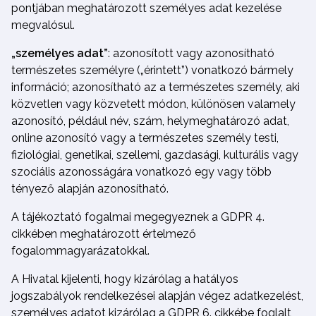
pontjában meghatározott személyes adat kezelése
megvalósul.
„személyes adat”
: azonosított vagy azonosítható
természetes személyre („érintett”) vonatkozó bármely
információ; azonosítható az a természetes személy, aki
közvetlen vagy közvetett módon, különösen valamely
azonosító, például név, szám, helymeghatározó adat,
online azonosító vagy a természetes személy testi,
fiziológiai, genetikai, szellemi, gazdasági, kulturális vagy
szociális azonosságára vonatkozó egy vagy több
tényező alapján azonosítható.
A tájékoztató fogalmai megegyeznek a GDPR 4.
cikkében meghatározott értelmező
fogalommagyarázatokkal.
A Hivatal kijelenti, hogy kizárólag a hatályos
jogszabályok rendelkezései alapján végez adatkezelést,
személyes adatot kizárólag a GDPR 6. cikkébe foglalt