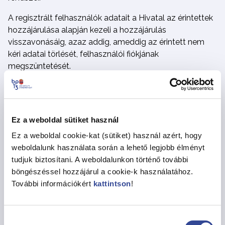
A regisztrált felhasználók adatait a Hivatal az érintettek
hozzájárulása alapján kezeli a hozzájárulás
visszavonásáig, azaz addig, ameddig az érintett nem
kéri adatai törlését, felhasználói fiókjának
megszüntetését.
adatkezelés célja:
önkormányzati tevékenységgel
kapcsolatos nyilvánosság biztosítása, a
kapcsolatfelvétel és elektronikus szolgáltatások
Ez a weboldal sütiket használ
elérhetővé tétele
Ez a weboldal cookie-kat (sütiket) használ azért, hogy
adatkezelés jogalapja:
a GDPR 6. cikk (1) a) pont
weboldalunk használata során a lehető legjobb élményt
szerinti az érintett hozzájárulása
tudjuk biztosítani. A weboldalunkon történő további
böngészéssel hozzájárul a cookie-k használatához.
adattárolás határideje:
az érintett törlési kérelméig,
További információkért
kattintson
!
azaz a felhasználói fiók felhasználó általi törléséig.
5.3. PartnerKártya igénylése
Hozzájárulás