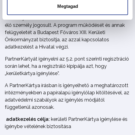
Megtagad
A Kerületi Kártya használatára minden XIII. kerületben
lakóhellyel rendelkező és életvitelszerűen a kerületben
élő személy jogosult. A program működését és annak
felügyeletét a Budapest Főváros XIII. Kerületi
Önkormányzat biztosítja, az azzal kapcsolatos
adatkezelést a Hivatal végzi.
PartnerKártyát igényelni az 5.2. pont szerinti regisztráció
során lehet, ha a regisztráló kipipálja azt, hogy
„kerületkártya igénylése”.
A PartnerKártya írásban is igényelhető a meghatározott
intézményekben a papíralapú igénylőlap kitöltésével, az
adatvédelmi szabályok az igénylés módjától
függetlenül azonosak.
adatkezelés célja:
kerületi PartnerKártya igénylése és
igénybe vételének biztosítása