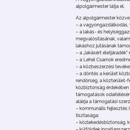
alpolgármester látja el.
Az alpolgármester közvet
– a vagyongazdálkodás, 
– a lakás- és helyiséggaz
megvalósításának, valamin
lakáshoz jutásának támo
– a „lakásért életjáradék”
– a Lehel Csarnok eredm
– a közbeszerzési tevéke
– a döntés a kerület köz
rendőrség, a közterület-f
közbiztonság érdekében 
támogatások odaítélésére 
aláírja a támogatási szer
– kommunális fejlesztés (b
tisztasága;
– közlekedésbiztonság, k
– külföldiek ingatlanszer