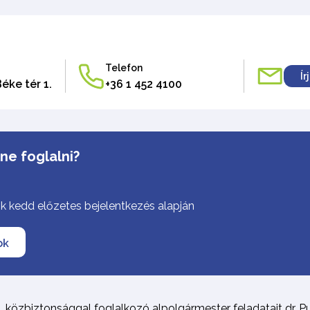
Telefon
Ír
éke tér 1.
+36 1 452 4100
ne foglalni?
 kedd előzetes bejelentkezés alapján
ok
közbiztonsággal foglalkozó alpolgármester feladatait dr. 