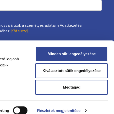
, hozzájárulok a személyes adataim
Adatkezelési
séhez.
(Kötelező)
Minden süti engedélyezése
ető legjobb
kie-k
Kiválasztott sütik engedélyezése
Megtagad
eting
Részletek megjelenítése
Jogi nyilatkozat
Hírlevél adatvédelem