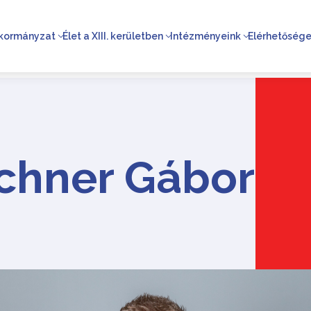
kormányzat
Élet a XIII. kerületben
Intézményeink
Elérhetőség
uchner Gábor