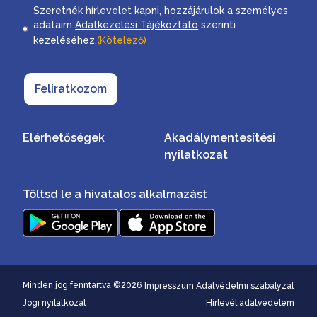
Consent
Szeretnék hírlevelet kapni, hozzájárulok a személyes
adataim
Adatkezelési Tájékoztató
szerinti
kezeléséhez.
(Kötelező)
Feliratkozom
Elérhetőségek
Akadálymentesítési
nyilatkozat
Töltsd le a hivatalos alkalmazást
Minden jog fenntartva ©2026
Impresszum
Adatvédelmi szabályzat
Jogi nyilatkozat
Hírlevél adatvédelem