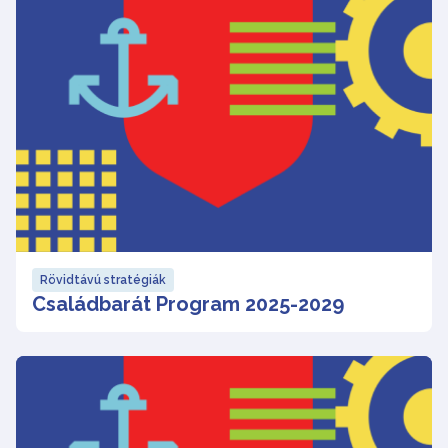
Rövidtávú stratégiák
Családbarát Program 2025-2029