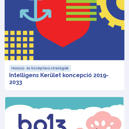
Hosszú- és középtávú stratégiák
Intelligens Kerület koncepció 2019-
2033