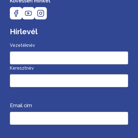
Kövessen minket
Hírlevél
Vezetéknév
Keresztnév
Email cím