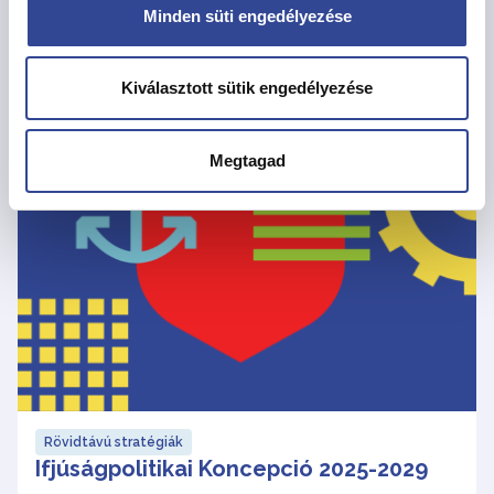
Minden süti engedélyezése
Rövidtávú stratégiák
Idősügyi Program 2025-2029
Kiválasztott sütik engedélyezése
Megtagad
Rövidtávú stratégiák
Ifjúságpolitikai Koncepció 2025-2029