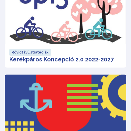
Rövidtávú stratégiák
Kerékpáros Koncepció 2.0 2022-2027