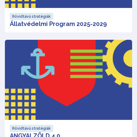
Rövidtávú stratégiák
Állatvédelmi Program 2025-2029
Rövidtávú stratégiák
ANGYALZÖLD 4.0