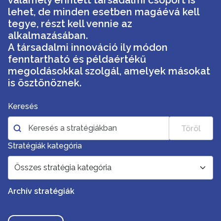
valamely érintett társadalmi csoport is
lehet, de minden esetben magáévá kell
tegye, részt kell vennie az
alkalmazásában.
A társadalmi innováció ily módon
fenntartható és példaértékű
megoldásokkal szolgál, amelyek másokat
is ösztönöznek.
Keresés
Töröl
Stratégiák kategória
Archív stratégiák