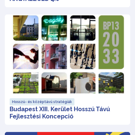
Hosszú- és középtávú stratégiák
Budapest XIII. Kerület Hosszú Távú
Fejlesztési Koncepció