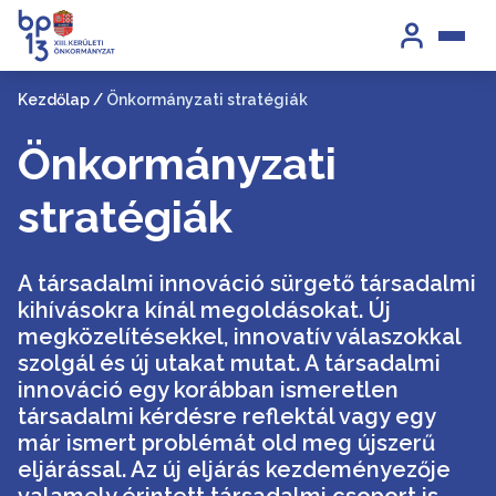
Kezdőlap
/
Önkormányzati stratégiák
Önkormányzati
stratégiák
A társadalmi innováció sürgető társadalmi
kihívásokra kínál megoldásokat. Új
megközelítésekkel, innovatív válaszokkal
szolgál és új utakat mutat. A társadalmi
innováció egy korábban ismeretlen
társadalmi kérdésre reflektál vagy egy
már ismert problémát old meg újszerű
eljárással. Az új eljárás kezdeményezője