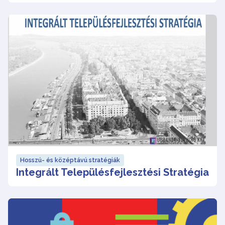
Hosszú- és középtávú stratégiák
Integrált Településfejlesztési Stratégia