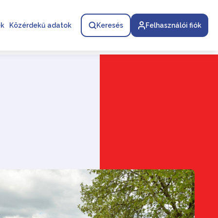
ek
Közérdekű adatok
Keresés
Felhasználói fiók