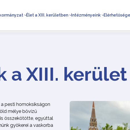
kormányzat
Élet a XIII. kerületben
Intézményeink
Elérhetőség
a XIII. kerület
, a pesti homoksíkságon
 föld mélye bővízű
 is összekötötte, egyúttal
ünk gyökerei a vaskorba