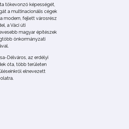
tta tőkevonzó képességét,
gát a multinacionális cégek
kra modern, fejlett városrész
l, a Váci úti
gnevesebb magyar építészek
legtöbb önkormányzati
val.
sa-Délváros, az erdélyi
ek óta, több területen
léseinkről elnevezett
olatra.