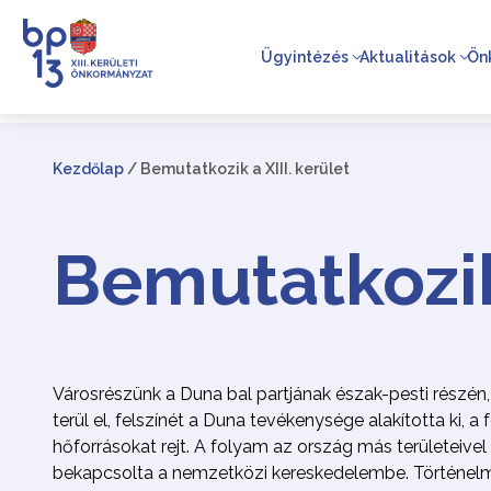
Ügyintézés
Aktualitások
Ön
Kezdőlap
/
Bemutatkozik a XIII. kerület
Bemutatkozik 
Városrészünk a Duna bal partjának észak-pesti részén
terül el, felszínét a Duna tevékenysége alakította ki, a
hőforrásokat rejt. A folyam az ország más területeivel
bekapcsolta a nemzetközi kereskedelembe. Történelm