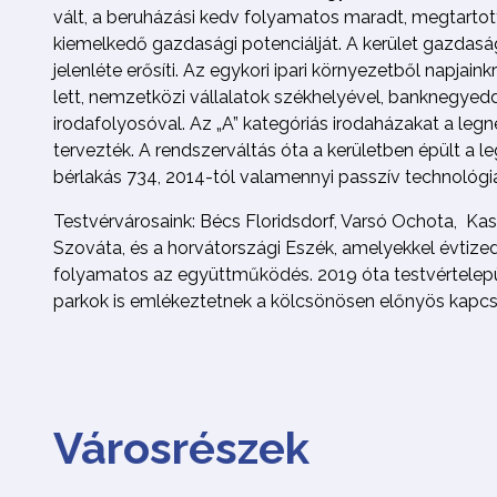
vált, a beruházási kedv folyamatos maradt, megtarto
kiemelkedő gazdasági potenciálját. A kerület gazdasá
jelenléte erősíti. Az egykori ipari környezetből napjain
lett, nemzetközi vállalatok székhelyével, banknegyedde
irodafolyosóval. Az „A” kategóriás irodaházakat a le
tervezték. A rendszerváltás óta a kerületben épült a 
bérlakás 734, 2014-tól valamennyi passzív technológiá
Testvérvárosaink: Bécs Floridsdorf, Varsó Ochota, Kas
Szováta, és a horvátországi Eszék, amelyekkel évtized
folyamatos az együttműködés. 2019 óta testvértelepü
parkok is emlékeztetnek a kölcsönösen előnyös kapcs
Városrészek