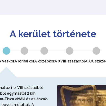
A kerület története
A vaskor
A római kor
A középkor
A XVIII. századtól
A XX. száza
l az i. e. VIII. századból
dből egymástól 2 km
na-Tisza vidéki és az észak-
jegyeit mutatták. A