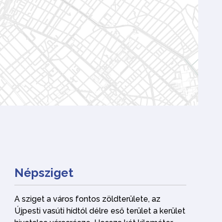
Népsziget
A sziget a város fontos zöldterülete, az
Újpesti vasúti hídtól délre eső terület a kerület