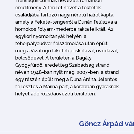
Transaquincumnak nevezett római kori
erődítmény. A terület nevét a tokfélék
családjába tartozó nagyméretű halról kapta,
amely a Fekete-tengerről a Dunán felúszva a
homokos folyam-mederbe rakta le ikráit. Az
egykori nyomortanyák helyén, a
teherpályaudvar felszámolása után épült
meg a Vizafogó lakótelep iskolával, óvodával,
bölcsődével. A területen a Dagály
Gyógyfürdő, eredetileg Szabadság strand
néven 1948-ban nyílt meg. 2007-ben, a strand
egy részén épült meg a Duna Aréna. Jelentős
fejlesztés a Marina part, a korábban gyáraknak
helyet adó rozsdaövezeti területen.
Göncz Árpád vá