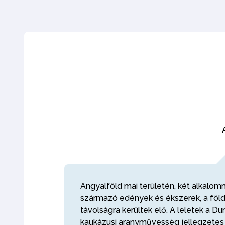
Angyalföld mai területén, két alkalomma
származó edények és ékszerek, a föl
távolságra kerültek elő. A leletek a Du
kaukázusi aranyművesség jellegzetes 