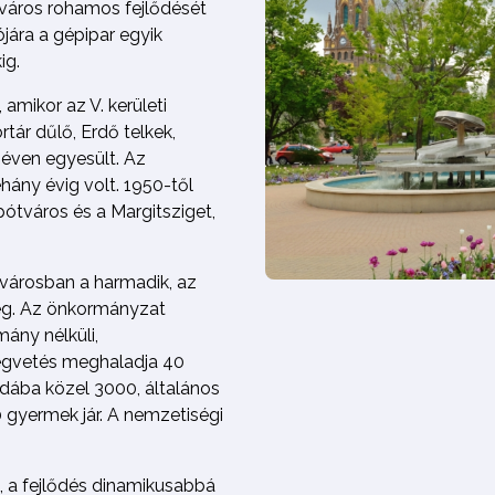
főváros rohamos fejlődését
ójára a gépipar egyik
ig.
 amikor az V. kerületi
rtár dűlő, Erdő telkek,
néven egyesült. Az
hány évig volt. 1950-től
pótváros és a Margitsziget,
fővárosban a harmadik, az
ég. Az önkormányzat
mány nélküli,
ségvetés meghaladja 40
vodába közel 3000, általános
 gyermek jár. A nemzetiségi
, a fejlődés dinamikusabbá