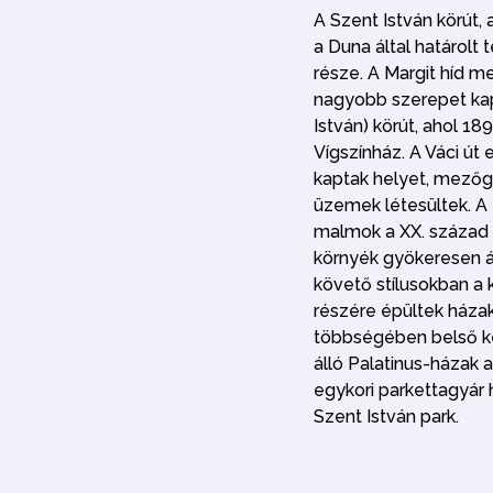
A Szent István körút, 
a Duna által határolt t
része. A Margit híd 
nagyobb szerepet kap
István) körút, ahol 18
Vígszínház. A Váci út
kaptak helyet, mezőg
üzemek létesültek. A
malmok a XX. század 
környék gyökeresen á
követő stílusokban a
részére épültek háza
többségében belső ke
álló Palatinus-házak a
egykori parkettagyár
Szent István park.