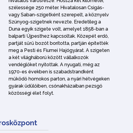
hivatalos városrésze. Hossza két kilométer,
szélessége 250 méter. Hivatalosan Csigás-
vagy Saban-szigetként szerepelt, a köznyelv
Szúnyog-szigetnek nevezte. Eredetileg a
Duna egyik szigete volt, amelyet 1858-ban a
balparti Újpesthez kapcsoltak. Közepét erdő,
partját sűrű bozót borította, partján építették
meg a Pesti és Fiumei Hajógyárat. A szigeten
a két világháború között vállalkozók
vendéglőket nyitottak. A nyugati, még az
1970-es években is szabadstrandként
működő homokos parton, a nyári hétvégeken
gyárak üdülőiben, csónakházaiban pezsgő
közösségi élet folyt.
rosközpont