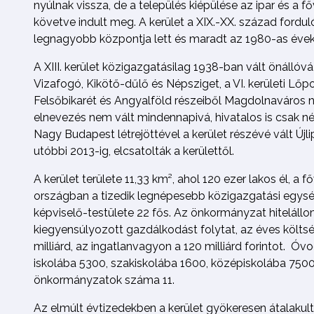
nyúlnak vissza, de a település kiépülése az ipar és a 
követve indult meg. A kerület a XIX.-XX. század fordul
legnagyobb központja lett és maradt az 1980-as évek
A XIII. kerület közigazgatásilag 1938-ban vált önállóvá,
Vizafogó, Kikötő-dűlő és Népsziget, a VI. kerületi Lőpo
Felsőbikarét és Angyalföld részeiből Magdolnaváros 
elnevezés nem vált mindennapivá, hivatalos is csak né
Nagy Budapest létrejöttével a kerület részévé vált Újli
utóbbi 2013-ig, elcsatolták a kerülettől.
A kerület területe 11,33 km², ahol 120 ezer lakos él, a 
országban a tizedik legnépesebb közigazgatási egys
képviselő-testülete 22 fős. Az önkormányzat hitelállo
kiegyensúlyozott gazdálkodást folytat, az éves költ
milliárd, az ingatlanvagyon a 120 milliárd forintot. Ó
iskolába 5300, szakiskolába 1600, középiskolába 7500
önkormányzatok száma 11.
Az elmúlt évtizedekben a kerület gyökeresen átalakult