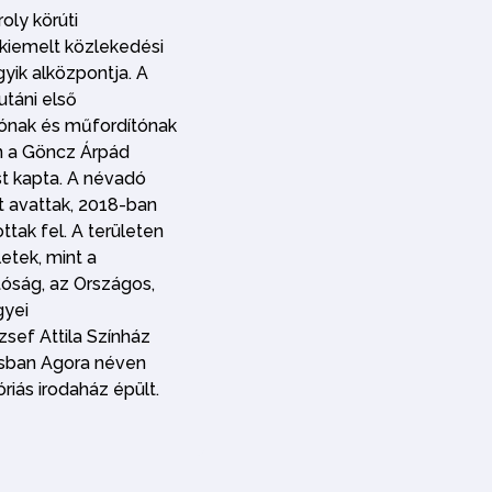
roly körúti
 kiemelt közlekedési
yik alközpontja. A
utáni első
rónak és műfordítónak
n a Göncz Árpád
t kapta. A névadó
 avattak, 2018-ban
ottak fel. A területen
etek, mint a
tóság, az Országos,
gyei
sef Attila Színház
sban Agora néven
iás irodaház épült.