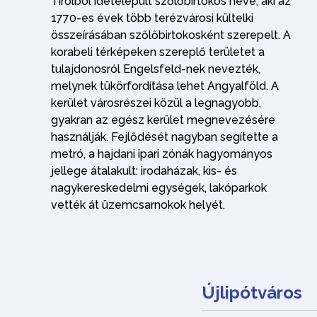
Tirolból idetelepült szőlőbirtokos neve, aki az
1770-es évek több terézvárosi kültelki
összeírásában szőlőbirtokosként szerepelt. A
korabeli térképeken szereplő területet a
tulajdonosról Engelsfeld-nek nevezték,
melynek tükörfordítása lehet Angyalföld. A
kerület városrészei közül a legnagyobb,
gyakran az egész kerület megnevezésére
használják. Fejlődését nagyban segítette a
metró, a hajdani ipari zónák hagyományos
jellege átalakult: irodaházak, kis- és
nagykereskedelmi egységek, lakóparkok
vették át üzemcsarnokok helyét.
Újlipótváros