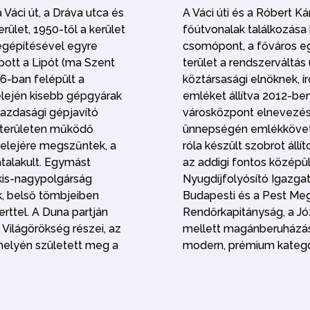
a Váci út, a Dráva utca és
A Váci úti és a Róbert Ká
erület, 1950-től a kerület
főútvonalak találkozása
megépítésével egyre
csomópont, a főváros eg
ott a Lipót (ma Szent
terület a rendszerváltás 
96-ban felépült a
köztársasági elnöknek, í
 elején kisebb gépgyárak
emléket állítva 2012-be
azdasági gépjavító
városközpont elnevezés
 területen működő
ünnepségén emlékkövet
elejére megszűntek, a
róla készült szobrot állít
talakult. Egymást
az addigi fontos középül
 kis-nagypolgárság
Nyugdíjfolyósító Igazga
k, belső tömbjeiben
Budapesti és a Pest Me
rttel. A Duna partján
Rendőrkapitányság, a Józ
 Világörökség részei, az
mellett magánberuházá
 helyén született meg a
modern, prémium kategór