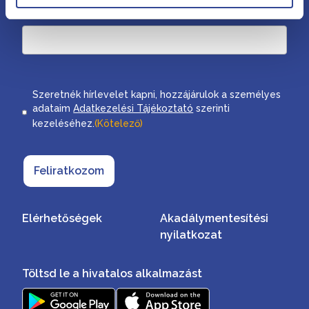
Email cím
Consent
Szeretnék hírlevelet kapni, hozzájárulok a személyes
adataim
Adatkezelési Tájékoztató
szerinti
kezeléséhez.
(Kötelező)
Feliratkozom
Elérhetőségek
Akadálymentesítési
nyilatkozat
Töltsd le a hivatalos alkalmazást