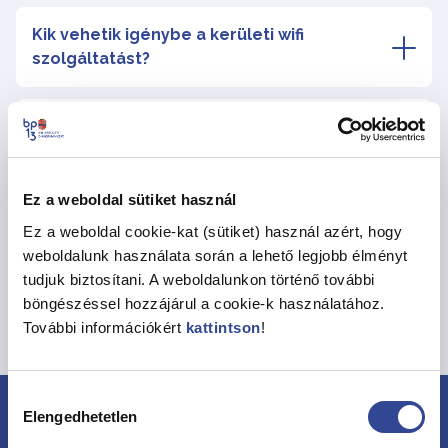
Kik vehetik igénybe a kerületi wifi
szolgáltatást?
Milyen eszközök szükségesek a HotSpot
használatához?
Ez a weboldal sütiket használ
Hogyan kell a wifi adaptert beállítani?
Ez a weboldal cookie-kat (sütiket) használ azért, hogy
weboldalunk használata során a lehető legjobb élményt
tudjuk biztosítani. A weboldalunkon történő további
Hol kaphatok technikai segítséget a kerületi
böngészéssel hozzájárul a cookie-k használatához.
wifi használatával kapcsolatosan?
További információkért
kattintson
!
Hozzájárulás
Elengedhetetlen
kiválasztása