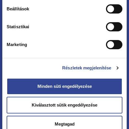
Beállítások
Statisztikai
Kövessen minket
Marketing
Hírlevél
Részletek megjelenítése
Vezetéknév
Minden süti engedélyezése
Keresztnév
Kiválasztott sütik engedélyezése
Megtagad