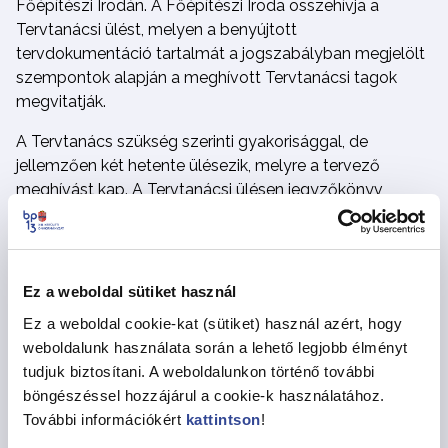
Főépítészi Irodán. A Főépítészi Iroda összehívja a
Tervtanácsi ülést, melyen a benyújtott
tervdokumentáció tartalmát a jogszabályban megjelölt
szempontok alapján a meghívott Tervtanácsi tagok
megvitatják.
A Tervtanács szükség szerinti gyakorisággal, de
jellemzően két hetente ülésezik, melyre a tervező
meghívást kap. A Tervtanácsi ülésen jegyzőkönyv
készül, melyben a Tervtanács a tervdokumentációt
engedélyezésre ajánlja vagy nem ajánlja, a vélemény
indoklásában kitér azokra a javasolt tervmódosítási
elemekre, amelyeket a terv átdolgozása során ajánl
Ez a weboldal sütiket használ
figyelembe venni.
Ez a weboldal cookie-kat (sütiket) használ azért, hogy
weboldalunk használata során a lehető legjobb élményt
A Tervtanácsi véleményt a tervező postai vagy
tudjuk biztosítani. A weboldalunkon történő további
elektronikus úton kapja meg.
böngészéssel hozzájárul a cookie-k használatához.
Amennyiben a tervezett építési tevékenység
További információkért
kattintson
!
engedélyezéséhez településképi vélemény beszerzése