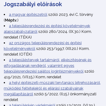
Jogszabályi előírások
a magyar építészetről
szóló 2023. évi C. törvény
(
Méptv.
)
a településrendezési és építési követelmények
alapszabályzatáról
szóló 280/2024. (IX.30.) Korm.
rendelet (TÉKA)
az országos településrendezési és építési
követelményekről
szóló 253/1997. (XII.20.) Korm.
rendelet (OTÉK)
a településtervek tartalmáról, elkészítésének és
elfogadásának rendjéről, valamint egyes
településrendezési sajátos jogintézményekről
szóló
419/2021. (VII.15.) Korm. rendelet
a helyi építészeti-műszaki tervtanács létrehozásáról,
működési feltételeiről és eljárási szabályainak
megállapításáról
szóló 5/2022. (II.15.) önkormányzati
rendelet
a településkép védelméről
szóló 13/2021. (VI.29.)