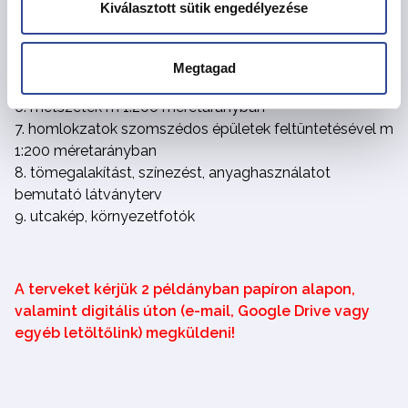
Kiválasztott sütik engedélyezése
– bemutató, kótázott helyszínrajz a szomszédos
építmények és terepviszonyok feltüntetésével m 1:1000
méretarányban
Megtagad
eltérő szintek alaprajza m 1:200 méretarányban
metszetek m 1:200 méretarányban
homlokzatok szomszédos épületek feltüntetésével m
1:200 méretarányban
tömegalakítást, színezést, anyaghasználatot
bemutató látványterv
utcakép, környezetfotók
A terveket kérjük 2 példányban papíron alapon,
valamint digitális úton (e-mail, Google Drive vagy
egyéb letöltőlink) megküldeni!