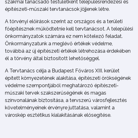
szakmai tanácsadó testületként településrendezési és
építészeti-műszaki tervtanácsok jöjjenek létre.
A törvényi előírások szerint az országos és a területi
főépítésznek működtetnie kell tervtanácsot. A települési
önkormányzatok számára ez nem kötelező feladat.
Önkormányzatunk a meglévő értékek védelme,
továbbá az új építészeti értékek létrehozása érdekében
él a törvény által biztosított lehetőséggel.
A Tervtanács célja a Budapest Főváros XIII. kerület
épített környezetének alakítása, építészeti örökségének
védelme szempontjából meghatározó építészeti-
műszaki tervek szakszerűségének és magas
színvonalának biztosítása, a tervszerű városfejlesztés
követelményeinek érvényre juttatása, valamint a
városkép esztétikus kialakításának elősegítése.