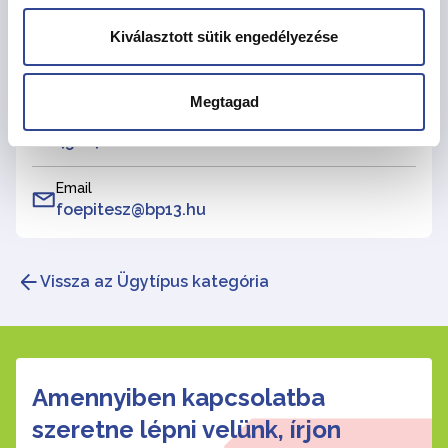
Kiválasztott sütik engedélyezése
Főépítészi Iroda
Megtagad
Telefonszám
452-4128
Email
foepitesz@bp13.hu
Vissza az Ügytípus kategória
Amennyiben kapcsolatba
szeretne lépni velünk, írjon