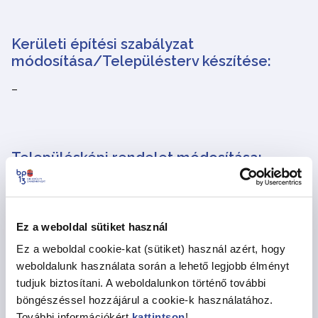
Kerületi építési szabályzat
módosítása/Településterv készítése:
–
Településképi rendelet módosítása:
A településkép védelméről szóló rendelet módosítására
vonatkozó dokumentáció
2026. augusztus 6. és 18.
között
megtekinthető és véleményezhető.
Ez a weboldal sütiket használ
Ez a weboldal cookie-kat (sütiket) használ azért, hogy
weboldalunk használata során a lehető legjobb élményt
tudjuk biztosítani. A weboldalunkon történő további
Benyújtott telepítési tanulmánytervek
böngészéssel hozzájárul a cookie-k használatához.
véleményezése:
További információkért
kattintson
!