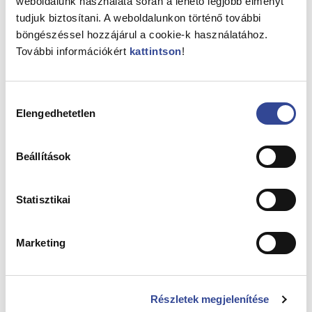
weboldalunk használata során a lehető legjobb élményt
tudjuk biztosítani. A weboldalunkon történő további
böngészéssel hozzájárul a cookie-k használatához.
Szelvényháló
További információkért
kattintson
!
Hozzájárulás
Elengedhetetlen
kiválasztása
Beállítások
Statisztikai
Marketing
Részletek megjelenítése