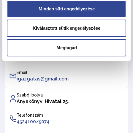
Minden süti engedélyezése
Kiválasztott sütik engedélyezése
Császár Ildikó
Anyakönyvi Hivatal 26.
Megtagad
Telefonszám
452-4100/5086
Email
igazgatas@gmail.com
Szabó Ibolya
Anyakönyvi Hivatal 25.
Telefonszám
4524100/5074