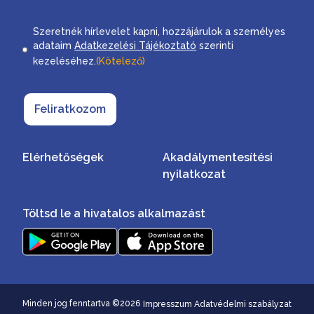
Consent
Szeretnék hírlevelet kapni, hozzájárulok a személyes
adataim
Adatkezelési Tájékoztató
szerinti
kezeléséhez.
(Kötelező)
Feliratkozom
Elérhetőségek
Akadálymentesítési
nyilatkozat
Töltsd le a hivatalos alkalmazást
Minden jog fenntartva ©2026
Impresszum
Adatvédelmi szabályzat