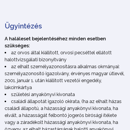
Ügyintézés
A haláleset bejelentéséhez minden esetben
szükséges:
az orvos által kiállított, orvosi pecséttel ellátott
halottvizsgálati bizonyítvány
az elhalt személyazonosításra alkalmas okmányai:
személyazonosító igazolvány, érvényes magyar útlevél,
2001. január 1. után kiállított vezetői engedély,
lakcímkártya
születési anyakönyvi kivonata
családi állapotát igazoló okirata, (ha az elhalt házas
családi állapotú, a házassági anyakönyvi kivonata, ha
elvált, a házasságát felbontó jogerős bírósági ítélete
vagy a záradékolt házassági anyakönyvi kivonata, ha
özvegy, az elhalt házastársának halotti anyakönyvi