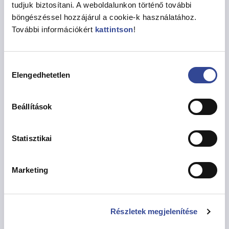
tudjuk biztosítani. A weboldalunkon történő további
böngészéssel hozzájárul a cookie-k használatához.
Hajdu Kata
Anyakönyvi Hivatal 27.
További információkért
kattintson
!
Telefonszám
452-4100/5073
Hozzájárulás
Elengedhetetlen
kiválasztása
Email
igazgatas@bp13.hu
Beállítások
Turjányi Annamária
Anyakönyvi Hivatal 27.
Statisztikai
Telefonszám
Marketing
452-4100/5082
Email
igazgatas@bp13.hu
Részletek megjelenítése