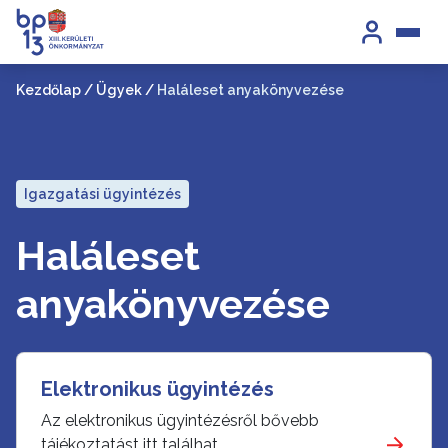
Kezdőlap
/
Ügyek
/
Haláleset anyakönyvezése
Igazgatási ügyintézés
Haláleset
anyakönyvezése
Elektronikus ügyintézés
Az elektronikus ügyintézésről bővebb
tájékoztatást itt találhat