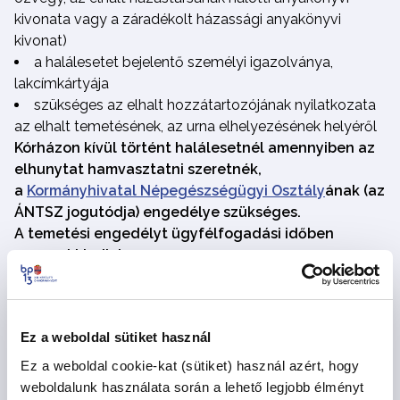
kivonata vagy a záradékolt házassági anyakönyvi
kivonat)
a halálesetet bejelentő személyi igazolványa,
lakcímkártyája
szükséges az elhalt hozzátartozójának nyilatkozata
az elhalt temetésének, az urna elhelyezésének helyéről
Kórházon kívül történt halálesetnél amennyiben az
elhunytat hamvasztatni szeretnék,
a
Kormányhivatal Népegészségügyi Osztály
ának (az
ÁNTSZ jogutódja) engedélye szükséges.
A temetési engedélyt ügyfélfogadási időben
azonnal kiadjuk.
Ez a weboldal sütiket használ
Ügyintézők
Ez a weboldal cookie-kat (sütiket) használ azért, hogy
weboldalunk használata során a lehető legjobb élményt