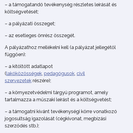
– a támogatandó tevékenység részletes leírását és
költségvetését;
– a pályázati összeget;
– az esetleges önrész összegét.
A pályázathoz mellékelni kell (a pályázat jellegétől
függően):
– a kitöltött adatlapot
(
lakóközösségek
,
pedagógusok
,
civil
szervezetek
részére);
–
a környezetvédelmi tárgyú programot, amely
tartalmazza a műszaki leírást és a költségvetést;
– a támogatni kívánt tevékenységi körre vonatkozó
jogosultság igazolását (cégkivonat, megbízási
szerződés stb.);