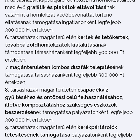
meglévő
graffitik és plakátok eltávolításá
nak,
valamint a homlokzat védőbevonattal történő
ellátásának támogatása ingatlanonként legfeljebb
300 000 Ft értékben,
társasházak magánterületén
kertek és tetőkertek,
továbbá zöldhomlokzatok kialakításá
nak
támogatása társasházanként legfeljebb 500 000 Ft
értékben,
magánterületen lombos díszfák telepítésé
nek
támogatása társasházanként legfeljebb 300 000 Ft
értékben,
társasházak magánterületén
csapadékvíz
gyűjtéséhez és öntözési célú felhasználásához,
illetve komposztáláshoz szükséges eszközök
beszerzésé
nek támogatása pályázatonként legfeljebb
300 000 Ft értékben,
társasházak magánterületén
kerékpártárolók
létesítésének támogatása
pályázatonként legfeljebb