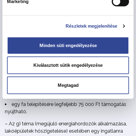
Marketing
ehhez kapcsolódó munkadíj) kell fordítani,
a támogatásnak legfeljebb 15%-a fordítható tervező
munkadíjának finanszírozására.
Részletek megjelenítése
– A d) téma (fatelepítés) esetében:
Minden süti engedélyezése
a támogatás nem használható fel kivágott fa
pótlásához,
legalább 14/16-os körméretű, sorfa vagy parkfa
Kiválasztott sütik engedélyezése
minőségű, kertészetből beszerzett lombos díszfát kell
telepíteni,
a telepített fa fenntartásáról a támogatott 3 éven
Megtagad
keresztül köteles gondoskodni (a fenntartási költségek
nem számolhatók el),
egy fa telepítésére legfeljebb 75 000 Ft támogatás
nyújtható.
– Az g) téma (megújuló energiahordozók alkalmazása,
lakóépületek hőszigetelése) esetében egy ingatlanra