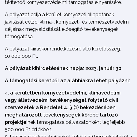
térítendő környezetvédelmi támogatás elnyerésére.
A pályázat célja a kerület környezeti állapotának
javítását célzó, klíma-, környezet- és természetvédelmi
céljainak megvalósítását elősegítő tevékenységek
támogatása.
A pályázat kiíráskor rendelkezésre álló keretösszeg:
10 000 000 Ft.
A pályázat kihirdetésének napja: 2023. január 30.
A támogatási keretből az alábbiakra lehet pályázni:
a kerületben környezetvédelmi, klímavédelmi
vagy állatvédelmi tevékenységet folytató civil
szervezetek a Rendelet 4. § (1) bekezdésében
meghatározott tevékenységek körébe tartozó
projektjei
nek támogatása pályázatonként legfeljebb
500 000 Ft értékben,
társasházak kapubejáróiról, földszinti homlokzatairól a