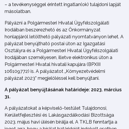
– a tevékenységgel érintett ingatlan(ok) tulajdoni lapját
másolatban.
Pályázni a Polgármesteri Hivatal Ügyfélszolgálati
Irodáiban beszerezhető és az Önkormányzat
honlapjáról letölthető pályázati nyomtatványon lehet. A
pályázat benyújtható postai úton az Igazgatási
Osztályra és a Polgármesteri Hivatal Ügyfélszolgálati
Irodájában személyesen, illetve elektronikus úton a
Polgármesteri Hivatal hivatali kapujára (BPXIII
106109772) is. A pályázatot „Környezetvédelmi
pályázat 2023” megjelöléssel kell benyújtani.
A pályázat benyújtásának határideje: 2023. március
31.
A pályázatokat a képviselő-testület Tulajdonosi,
Kerületfejlesztési és Lakásgazdálkodási Bizottsága
2023. május havi ülésén bírálja el. A TKLB fenntartja a
jogot arra, hogy a bírálat határidejét indokolt esetben