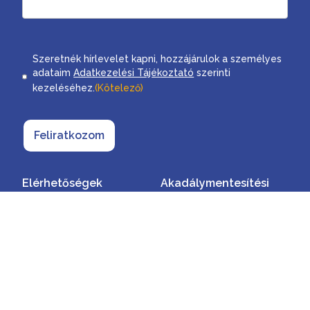
Consent
Szeretnék hírlevelet kapni, hozzájárulok a személyes
adataim
Adatkezelési Tájékoztató
szerinti
kezeléséhez.
(Kötelező)
Feliratkozom
Elérhetőségek
Akadálymentesítési
nyilatkozat
Töltsd le a hivatalos alkalmazást