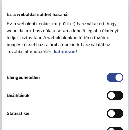
a h) téma esetében 20 000 – 100 000 Ft.
Ez a weboldal sütiket használ
További feltételek
Ez a weboldal cookie-kat (sütiket) használ azért, hogy
– A támogatás egyszeri lehet, és működési célra nem
weboldalunk használata során a lehető legjobb élményt
nyújtható.
tudjuk biztosítani. A weboldalunkon történő további
böngészéssel hozzájárul a cookie-k használatához.
– Egy pályázó csak egy témában részesülhet
További információkért
kattintson
!
támogatásban.
– Nem támogatható olyan lakóközösség, amely a 2023.
Hozzájárulás
évi XIII. kerületi udvarzöldítési pályázatra támogatási
Elengedhetetlen
kiválasztása
kérelmet nyújtott be.
–
A c) téma (társasházi kertek kialakítása) esetében:
Beállítások
a támogatás meglévő kertek felújítására fordítható
úgy, hogy a zöldfelület (növényzettel ténylegesen
Statisztikai
beültetett terület) növekedjen,
a támogatásnak legalább 60%-át közvetlenül
növénytelepítésre (talajcsere, növények beszerzése,