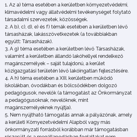
Az a) téma esetében a kerületben környezetvédelmi,
klímavédelmi vagy állatvédelmi tevékenységet folytató
társadalmi szervezetek, közösségek.
A b), c), d), e) és f) témák esetében a kerületben lévő
társasházak, lakásszövetkezetek (a továbbiakban
együtt: Társasházak).
A g) téma esetében a kerületben lévő Társasházak,
valamint a kerületben állandó lakóhellyel rendelkező
magánszemélyek – saját tulajdonú, a kerület
közigazgatási területén lévő lakóingatlan fejlesztésére.
A h) téma esetében a XIII. kerületben működő
iskolákban, óvodákban és bölcsődékben dolgozó
pedagógusok, nevelők (a támogatást az Önkormányzat
a pedagógusoknak, nevelőknek, mint
magánszemélyeknek nyújtja).
Nem nyújtható támogatás annak a pályázónak, amely
a kerületi Környezetvédelmi Alapból vagy más
önkormányzati forrásból korábban már támogatásban
részesült és a megállapodásban foglaltakat nem