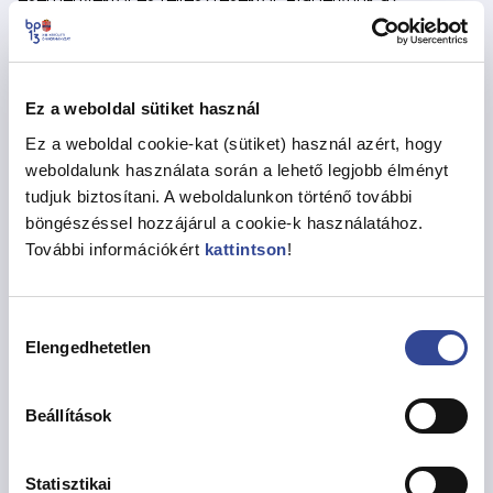
önkormányzati működés és döntéshozatal
átláthatóságának biztosítása. Fontosnak tartjuk a
társadalmi részvétel elősegítését, a helyi közösség
bevonását a döntéshozatalba a lakossági vélemények
Ez a weboldal sütiket használ
összegyűjtésével. Ezzel összefüggésben rendszeres
Ez a weboldal cookie-kat (sütiket) használ azért, hogy
kapcsolatot ápolunk a helyi civil szervezetekkel is.
weboldalunk használata során a lehető legjobb élményt
Válságkommunikációs feladataink vészhelyzetekben,
tudjuk biztosítani. A weboldalunkon történő további
például esetleges természeti katasztrófák, járványok,
böngészéssel hozzájárul a cookie-k használatához.
ipari balesetek alkalmával adódnak: ilyen helyzetekben
További információkért
kattintson
!
legfőbb teendőnk a gyors és pontos információközlés.
Önkormányzatunk 2025 és 2029 közötti
kommunikációs koncepcióját 2025. február 20-án
Hozzájárulás
fogadta el a képviselő-testület
Elengedhetetlen
kiválasztása
Beállítások
KOMMUNIKÁCIÓS KONCEPCIÓ 2025-2029
Statisztikai