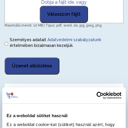
Dobja a fájlt ide, vagy
Válasszon fájlt
Maximális méret: 10 MB | Típus: pdf, word, xls, jpg, jpeg, png
Személyes adatait
Adatvédelmi szabályzatunk
(Kötelező)
értelmében bizalmasan kezeljük.
Üzenet elküldése
13.Kerület Önkormányzata
Levelezési cím
1139 Budapest, Béke tér 1.
Ez a weboldal sütiket használ
Telefon
Ez a weboldal cookie-kat (sütiket) használ azért, hogy
(1) 452-4100