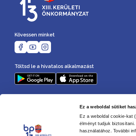
Kövessen minket
Töltsd le a hivatalos alkalmazást
Ez a weboldal sütiket has
Ez a weboldal cookie-kat (
élményt tudjuk biztosítani
használatához. További in
Elérhetőségek