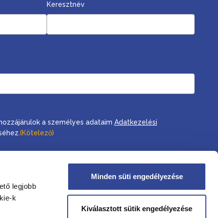
Keresztnév
, hozzájárulok a személyes adataim
Adatkezelési
séhez.
(Kötelező)
Minden süti engedélyezése
ető legjobb
kie-k
Kiválasztott sütik engedélyezése