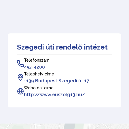
Szegedi úti rendelő intézet
Telefonszám
452-4200
Telephely címe
1139 Budapest Szegedi út 17.
Weboldal címe
http://www.euszolg13.hu/