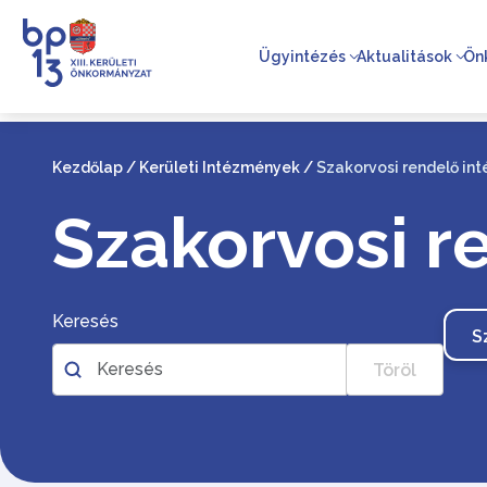
Ügyintézés
Aktualitások
Ön
Kezdőlap
/
Kerületi Intézmények
/
Szakorvosi rendelő in
Szakorvosi r
Keresés
S
Töröl