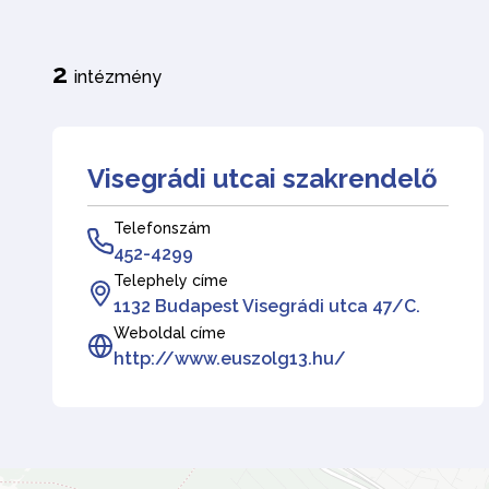
2
intézmény
Visegrádi utcai szakrendelő
Telefonszám
452-4299
Telephely címe
1132 Budapest Visegrádi utca 47/C.
Weboldal címe
http://www.euszolg13.hu/