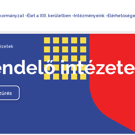
kormányzat
Élet a XIII. kerületben
Intézményeink
Elérhetőség
tézetek
endelő intézet
zűrés