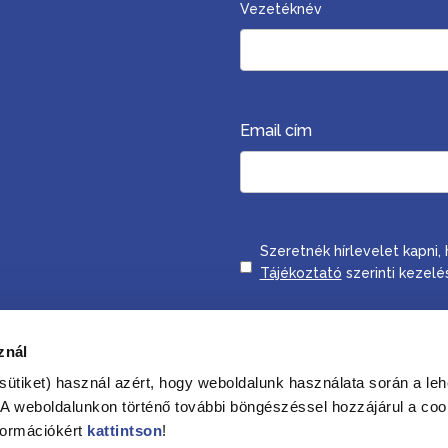
Vezetéknév
Email cím
Consent
Szeretnék hírlevelet kapni
Tájékoztató
szerinti kezelé
Feliratkozom
znál
sütiket) használ azért, hogy weboldalunk használata során a leh
. A weboldalunkon történő további böngészéssel hozzájárul a coo
formációkért
kattintson
!