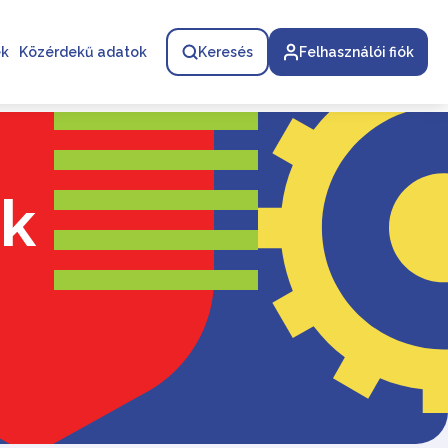
ek
Közérdekű adatok
Keresés
Felhasználói fiók
ek