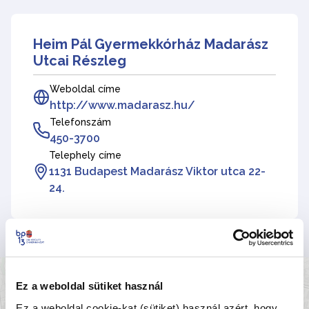
Heim Pál Gyermekkórház Madarász
Utcai Részleg
Weboldal címe
http://www.madarasz.hu/
Telefonszám
450-3700
Telephely címe
1131 Budapest Madarász Viktor utca 22-
24.
+
Ez a weboldal sütiket használ
Ez a weboldal cookie-kat (sütiket) használ azért, hogy