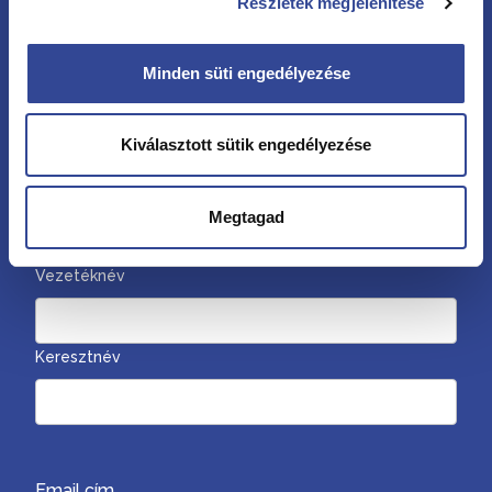
Részletek megjelenítése
Minden süti engedélyezése
Kövessen minket
Kiválasztott sütik engedélyezése
Megtagad
Hírlevél
Vezetéknév
Keresztnév
Email cím