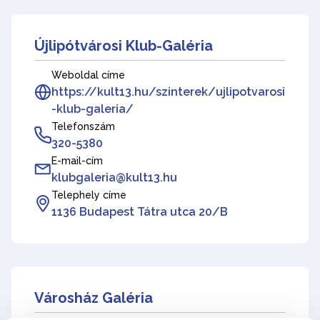
Újlipótvárosi Klub-Galéria
Weboldal címe
https://kult13.hu/szinterek/ujlipotvarosi
-klub-galeria/
Telefonszám
320-5380
E-mail-cím
klubgaleria@kult13.hu
Telephely címe
1136 Budapest Tátra utca 20/B
Városház Galéria