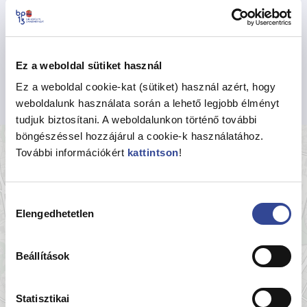
Telefonszám
452-4100
Telephely címe
1139 Budapest Béke tér 1.
Ez a weboldal sütiket használ
Ez a weboldal cookie-kat (sütiket) használ azért, hogy
weboldalunk használata során a lehető legjobb élményt
tudjuk biztosítani. A weboldalunkon történő további
böngészéssel hozzájárul a cookie-k használatához.
+
További információkért
kattintson
!
−
Hozzájárulás
Elengedhetetlen
kiválasztása
Beállítások
Statisztikai