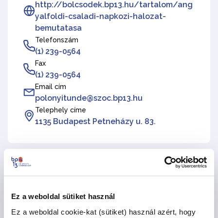
http://bolcsodek.bp13.hu/tartalom/ang
yalfoldi-csaladi-napkozi-halozat-
bemutatasa
Telefonszám
(1) 239-0564
Fax
(1) 239-0564
Email cím
polonyitunde@szoc.bp13.hu
Telephely címe
1135 Budapest Petneházy u. 83.
Esküvő köz Családi bölcsőde
Ez a weboldal sütiket használ
Önkormányzati fenntartású intézmény
Ez a weboldal cookie-kat (sütiket) használ azért, hogy
Weboldal címe