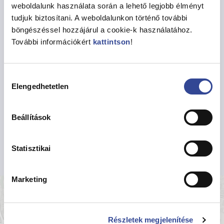
http://bolcsodek.bp13.hu/tartalom/ang
weboldalunk használata során a lehető legjobb élményt
yalfoldi-csaladi-napkozi-halozat-
tudjuk biztosítani. A weboldalunkon történő további
bemutatasa
böngészéssel hozzájárul a cookie-k használatához.
További információkért
kattintson
!
Telefonszám
(1) 239-0564
Fax
Hozzájárulás
(1) 239-0564
Elengedhetetlen
kiválasztása
Email cím
polonyitunde@szoc.bp13.hu
Telephely címe
Beállítások
1139 Budapest Esküvő köz 1-3
Statisztikai
Marketing
+
−
Részletek megjelenítése