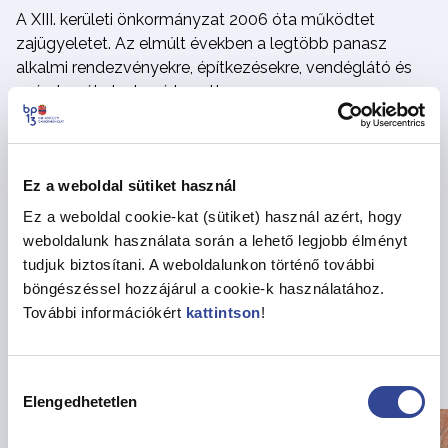
A XIII. kerületi önkormányzat 2006 óta működtet
zajügyeletet. Az elmúlt években a legtöbb panasz
alkalmi rendezvényekre, építkezésekre, vendéglátó és
szórakozóhelyekre érkezett.
A zajügyelet munkaszüneti napokon nem üzemel.
Megosztás
Ez a weboldal sütiket használ
Ez a weboldal cookie-kat (sütiket) használ azért, hogy
weboldalunk használata során a lehető legjobb élményt
tudjuk biztosítani. A weboldalunkon történő további
Vissza az Hírekhez
böngészéssel hozzájárul a cookie-k használatához.
További információkért
kattintson
!
Kapcsolódó hírek
Hozzájárulás
Elengedhetetlen
kiválasztása