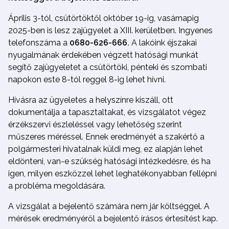
Április 3-tól, csütörtöktől október 19-ig, vasárnapig
2025-ben is lesz zajügyelet a XIII. kerületben. Ingyenes
telefonszáma a
0680-626-666.
A lakóink éjszakai
nyugalmának érdekében végzett hatósági munkát
segítő zajügyeletet a csütörtöki, pénteki és szombati
napokon este 8-tól reggel 8-ig lehet hívni.
Hívásra az ügyeletes a helyszínre kiszáll, ott
dokumentálja a tapasztaltakat, és vizsgálatot végez
érzékszervi észleléssel vagy lehetőség szerint
műszeres méréssel. Ennek eredményét a szakértő a
polgármesteri hivatalnak küldi meg, ez alapján lehet
eldönteni, van-e szükség hatósági intézkedésre, és ha
igen, milyen eszközzel lehet leghatékonyabban fellépni
a probléma megoldására.
A vizsgálat a bejelentő számára nem jár költséggel. A
mérések eredményéről a bejelentő írásos értesítést kap.