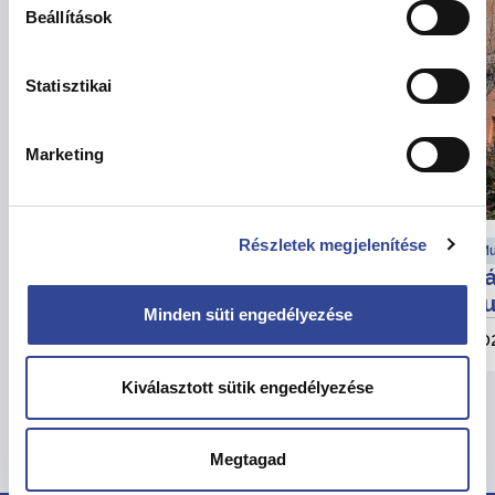
Beállítások
Statisztikai
Marketing
Részletek megjelenítése
Városfejlesztési hírek
Mu
Felhívás partnerségi egyeztetésre
Vá
au
Minden süti engedélyezése
2026. augusztus 6.
202
Kiválasztott sütik engedélyezése
Összes hír megtekintése
Megtagad