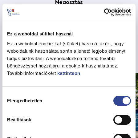
Megosztás
Vissza az Hírekhez
Ez a weboldal sütiket használ
Ez a weboldal cookie-kat (sütiket) használ azért, hogy
weboldalunk használata során a lehető legjobb élményt
Kapcsolódó hírek
tudjuk biztosítani. A weboldalunkon történő további
böngészéssel hozzájárul a cookie-k használatához.
További információkért
kattintson
!
Hozzájárulás
Elengedhetetlen
kiválasztása
Beállítások