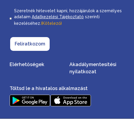
Consent
Szeretnék hírlevelet kapni, hozzájárulok a személyes
adataim
Adatkezelési Tájékoztató
szerinti
kezeléséhez.
(Kötelező)
Feliratkozom
Elérhetőségek
Akadálymentesítési
nyilatkozat
Töltsd le a hivatalos alkalmazást
Minden jog fenntartva ©2026
Impresszum
Adatvédelmi szabályzat