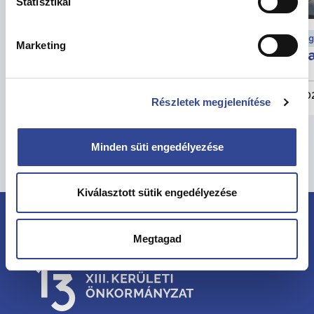
Statisztikai
Munkaügyi hírek
Eg
Marketing
Változik a munkarend
Ha
augusztusban
2026. július 30.
202
Részletek megjelenítése
Minden süti engedélyezése
Összes hír megtekintése
Kiválasztott sütik engedélyezése
Megtagad