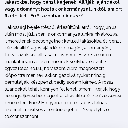
lakásokba, hogy pénzt kérjenek. Állítják: ajándékot
vagy adományt hoztak önkormányzatunktól, amiért
fizetni kell. Erről azonban nincs szó!
Lakossági bejelentésből értesültünk arról, hogy június
után most júliusban is önkormányzatunkra hivatkozva
ismeretlenek becsöngetnek kerületi lakásokba és pénzt
kérnek állítólagos ajándékcsomagért, adományért,
illetve azok kiszállításáért cserébe. Ezzel szemben
munkatársaink sosem mennek senkihez előzetes
egyeztetés nélkül, ha viszont előre megbeszélt
időpontra mennek, akkor igazolványukat mindig
bemutatják, készpénzt pedig sosem kérnek. A rossz
szándékot tehát könnyen fel lehet ismerni. Kérjük, hogy
ne engedjenek be idegent a lakásukba, és ne fizessenek
ismeretleneknek! Ha gyanús esetet tapasztalnak,
azonnal értesítsék a rendőrséget a 112 segélyhívó
telefonszámon!