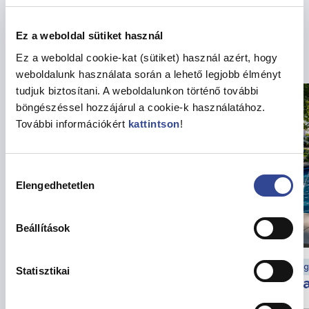
Ez a weboldal sütiket használ
Kapcsolódó hírek
Ez a weboldal cookie-kat (sütiket) használ azért, hogy
weboldalunk használata során a lehető legjobb élményt
tudjuk biztosítani. A weboldalunkon történő további
böngészéssel hozzájárul a cookie-k használatához.
További információkért
kattintson
!
Hozzájárulás
Elengedhetetlen
kiválasztása
Beállítások
Munkaügyi hírek
Eg
Statisztikai
Változik a munkarend
Ha
augusztusban