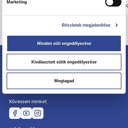
Marketing
2026. július 30.
202
Részletek megjelenítése
Összes hír megtekintése
Minden süti engedélyezése
Kiválasztott sütik engedélyezése
Megtagad
Kövessen minket