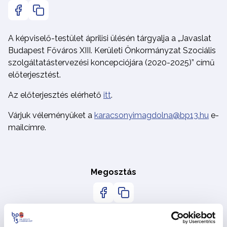
A képviselő-testület áprilisi ülésén tárgyalja a „Javaslat
Budapest Főváros XIII. Kerületi Önkormányzat Szociális
szolgáltatástervezési koncepciójára (2020-2025)” című
előterjesztést.
Az előterjesztés elérhető
itt
.
Várjuk véleményüket a
karacsonyimagdolna@bp13.hu
e-
mailcímre.
Megosztás
Vissza az Hírekhez