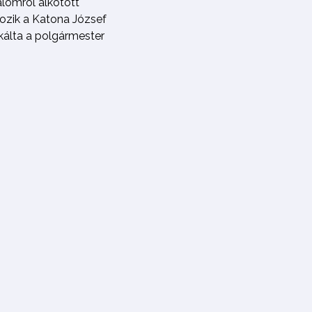
alomról alkotott
ozik a Katona József
kálta a polgármester