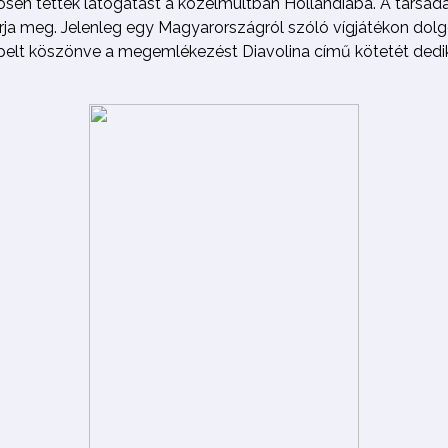
ösen tettek látogatást a közelmúltban Hollandiába. A társad
ja meg. Jelenleg egy Magyarországról szóló vígjátékon dolg
pelt köszönve a megemlékezést Diavolina című kötetét dedi