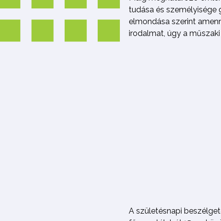
tudása és személyisége g
elmondása szerint amenn
irodalmat, úgy a műszaki 
A születésnapi beszélgeté