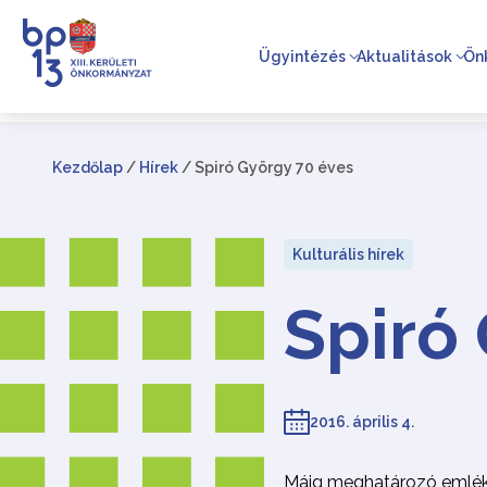
Ügyintézés
Aktualitások
Ön
Kezdőlap
/
Hírek
/
Spiró György 70 éves
Kulturális hírek
Spiró
2016. április 4.
Máig meghatározó emlék S