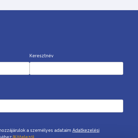
Keresztnév
, hozzájárulok a személyes adataim
Adatkezelési
séhez.
(Kötelező)