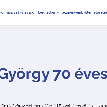
kormányzat
Élet a XIII. kerületben
Intézményeink
Elérhetőség
 György 70 éve
piró György életében a Váci úti Bólyai János középiskola. 1