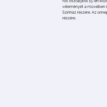
fős osztályból 15-en köz
véleményét a műveiben ír
Színház részére. Az ünne
részére.