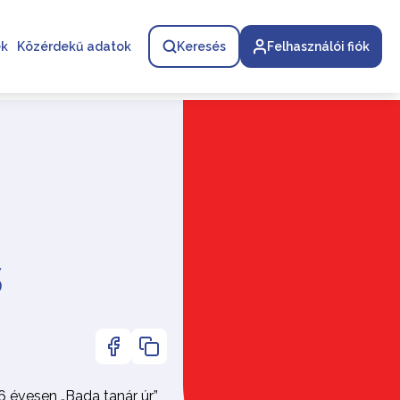
ek
Közérdekű adatok
Keresés
Felhasználói fiók
s
6 évesen „Bada tanár úr”