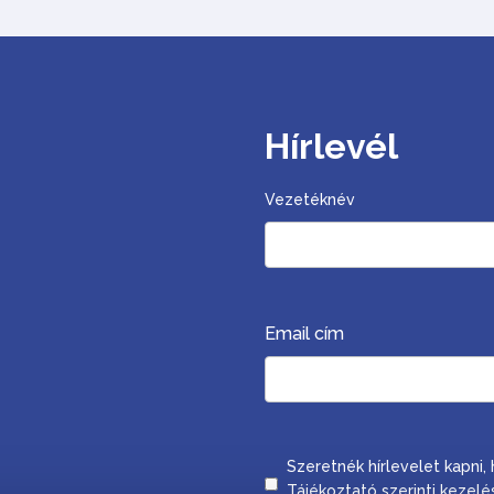
Hírlevél
Vezetéknév
Email cím
Consent
Szeretnék hírlevelet kapni
Tájékoztató
szerinti kezelé