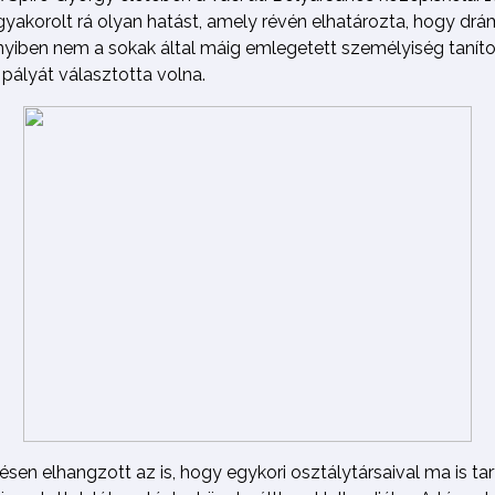
yakorolt rá olyan hatást, amely révén elhatározta, hogy drám
yiben nem a sokak által máig emlegetett személyiség tanít
pályát választotta volna.
sen elhangzott az is, hogy egykori osztálytársaival ma is tar