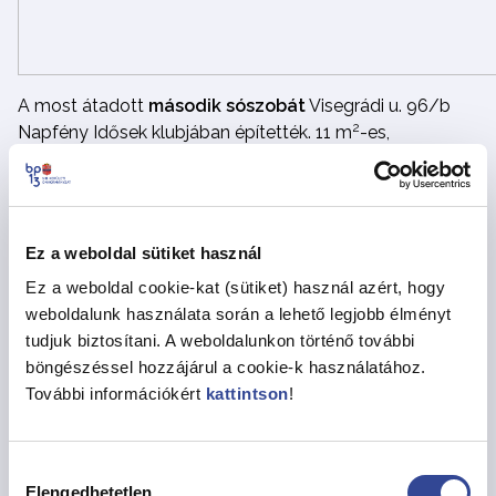
A most átadott
második sószobát
Visegrádi u. 96/b
2
Napfény Idősek klubjában építették. 11 m
-es,
egyidőben 7 fő kezelésére ad lehetőséget, költsége
7.820.000 Ft volt.
Miks Csaba a Vakok és Gyengénlátók Közép-
Ez a weboldal sütiket használ
Magyarországi Regionális Egyesület képviselője
bemutatta a
futár-távirányító eszköz
lényegét. A
Ez a weboldal cookie-kat (sütiket) használ azért, hogy
közlekedési lámpák beszélő és sípoló jelzései mellett a
weboldalunk használata során a lehető legjobb élményt
négyes metró mozgólépcsőjén is segíti a vakokat és
tudjuk biztosítani. A weboldalunkon történő további
gyengénlátókat. Bemutatója során köszönte azt a
böngészéssel hozzájárul a cookie-k használatához.
lehetőséget is, hogy rendszeresen
megjelenhetnek a
További információkért
kattintson
!
kerületi rendezvényeken
, ahol megmutathatják
magukat és hasznos, izgalmas kulturális programokat
szerveznek számukra.
Hozzájárulás
Elengedhetetlen