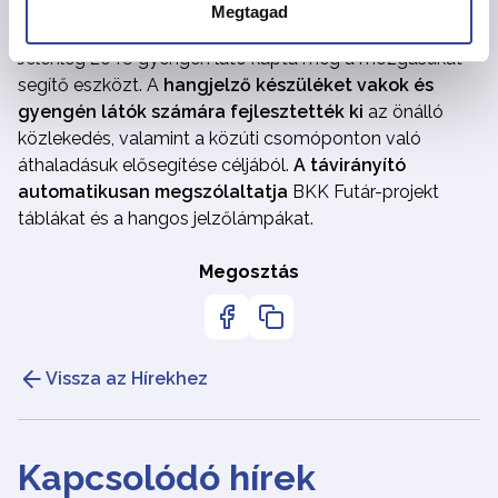
részére 50 darab
futár távkapcsoló
beszerzéséről a
Megtagad
kerületi lakcímmel rendelkező állampolgárok részére.
Jelenleg 20 fő gyengén látó kapta meg a mozgásukat
segítő eszközt. A
hangjelző készüléket vakok és
gyengén látók számára fejlesztették ki
az önálló
közlekedés, valamint a közúti csomóponton való
áthaladásuk elősegítése céljából.
A távirányító
automatikusan megszólaltatja
BKK Futár-projekt
táblákat és a hangos jelzőlámpákat.
Megosztás
Vissza az Hírekhez
Kapcsolódó hírek