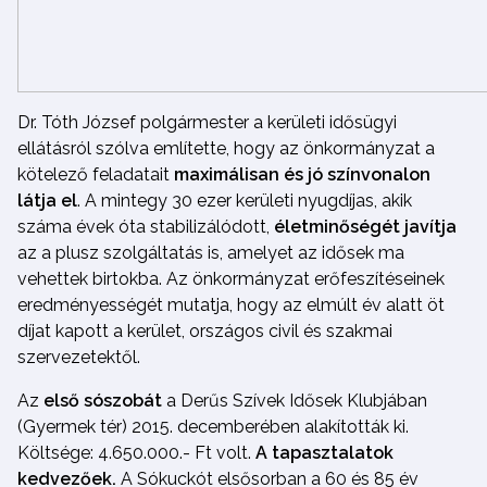
Dr. Tóth József polgármester a kerületi idősügyi
ellátásról szólva említette, hogy az önkormányzat a
kötelező feladatait
maximálisan és jó színvonalon
látja el
. A mintegy 30 ezer kerületi nyugdíjas, akik
száma évek óta stabilizálódott,
életminőségét javítja
az a plusz szolgáltatás is, amelyet az idősek ma
vehettek birtokba. Az önkormányzat erőfeszítéseinek
eredményességét mutatja, hogy az elmúlt év alatt öt
díjat kapott a kerület, országos civil és szakmai
szervezetektől.
Az
első sószobát
a Derűs Szívek Idősek Klubjában
(Gyermek tér) 2015. decemberében alakították ki.
Költsége: 4.650.000.- Ft volt.
A tapasztalatok
kedvezőek.
A Sókuckót elsősorban a 60 és 85 év