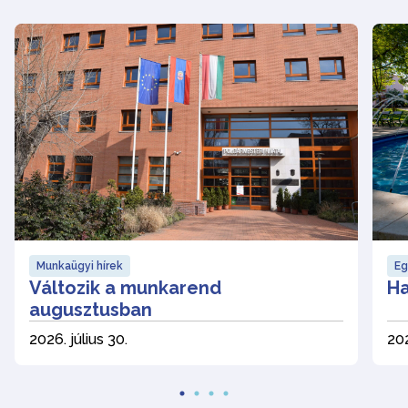
Munkaügyi hírek
Eg
Változik a munkarend
Ha
augusztusban
2026. július 30.
202