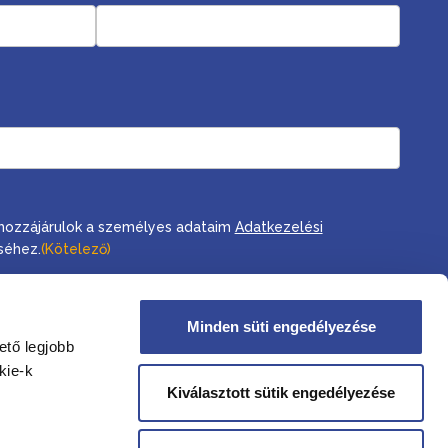
, hozzájárulok a személyes adataim
Adatkezelési
séhez.
(Kötelező)
Minden süti engedélyezése
ető legjobb
kie-k
Kiválasztott sütik engedélyezése