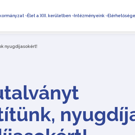
kormányzat
Élet a XIII. kerületben
Intézményeink
Elérhetőség
ok nyugdíjasokért!
utalványt
títünk, nyugdíj