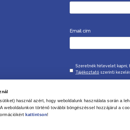
Email cím
Consent
Szeretnék hírlevelet kapni
Tájékoztató
szerinti kezelé
znál
Feliratkozom
sütiket) használ azért, hogy weboldalunk használata során a leh
. A weboldalunkon történő további böngészéssel hozzájárul a coo
formációkért
kattintson
!