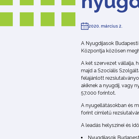
nyugd
2020. március 2.
A Nyugdíjasok Budapesti 
Központja közösen meghir
A két szervezet vállalja,
majd a Szociális Szolgál
felajánlott rezsiutalvány
akiknek a nyugdíj, vagy 
57.000 forintot.
A nyugellátásokban és m
forint címletű rezsiutalv
A leadás helyszínei és id
Nyugdíjasok Budapesti