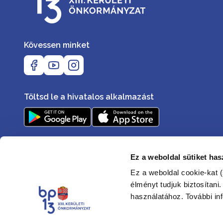
Kövessen minket
Töltsd le a hivatalos alkalmazást
Ez a weboldal sütiket has
Ez a weboldal cookie-kat (
élményt tudjuk biztosítani
használatához. További in
Elérhetőségek