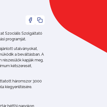
at Szociális Szolgáltató
ási programját.
ajánlott utalványokat,
eműködik a beváltásban. A
an részesülők kapják meg,
nimum kétszeresét,
uttatott háromszor 3000
la kiegyenlítésére.
ztár hétfői napokon