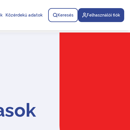
ek
Közérdekű adatok
Keresés
Felhasználói fiók
asok