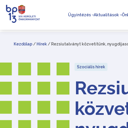
Ügyintézés
Aktualitások
Ön
Kezdőlap
/
Hírek
/
Rezsiutalványt közvetítünk, nyugdíjas
Szociális hírek
Rezsi
közve