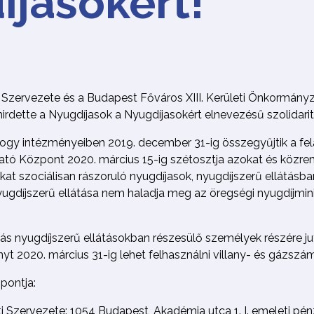
íjasokért!
Szervezete és a Budapest Főváros XIII. Kerületi Önkormányz
dette a Nyugdíjasok a Nyugdíjasokért elnevezésű szolidarit
 hogy intézményeiben 2019. december 31-ig összegyűjtik a fel
tató Központ 2020. március 15-ig szétosztja azokat és közr
okat szociálisan rászoruló nyugdíjasok, nyugdíjszerű ellátásb
nyugdíjszerű ellátása nem haladja meg az öregségi nyugdíjmi
ás nyugdíjszerű ellátásokban részesülő személyek részére j
ányt 2020. március 31-ig lehet felhasználni villany- és gázszám
őpontja:
 Szervezete: 1054 Budapest, Akadémia utca 1. I. emeleti pén