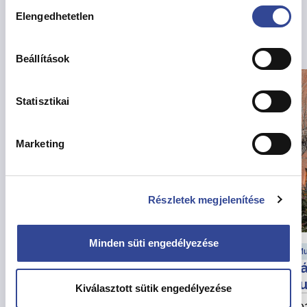
Hozzájárulás
Elengedhetetlen
kiválasztása
Kapcsolódó hírek
Beállítások
Statisztikai
Marketing
Részletek megjelenítése
Minden süti engedélyezése
Városfejlesztési hírek
Mu
Felhívás partnerségi egyeztetésre
Vá
au
Kiválasztott sütik engedélyezése
2026. augusztus 6.
202