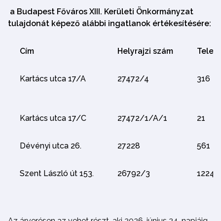
a Budapest Főváros XIII. Kerületi Önkormányzat
tulajdonát képező alábbi ingatlanok értékesítésére:
Cím
Helyrajzi szám
Telekt
Kartács utca 17/A
27472/4
316
Kartács utca 17/C
27472/1/A/1
21
Dévényi utca 26.
27228
561
Szent László út 153.
26792/3
1224
Az árverésen az vehet részt, aki 2026. június 24. napjáig