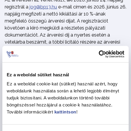
regisztrál a
jog@bp13.hu
e-mail címen és 2026. június 26.
napjáig megfizeti a nettó kikiáltási ár 10 %-ának
megfelelő összegű árverési díjat. A regisztrációt
követően a kiíró megküldi a részletes pályázati
dokumentációt. Az árverési díj a nyertes esetén a
vételárba beszámít, a többi licitáló részére az árverési
díjat visszautaljuk.
Az árverés időpontja:
2026. június 30. 9.00 óra. Az
árverést online felületen tartja a kiíró.
Ez a weboldal sütiket használ
Ez a weboldal cookie-kat (sütiket) használ azért, hogy
weboldalunk használata során a lehető legjobb élményt
Megosztás
tudjuk biztosítani. A weboldalunkon történő további
böngészéssel hozzájárul a cookie-k használatához.
További információkért
kattintson
!
Vissza az Hírekhez