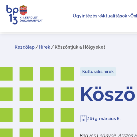
Ügyintézés
Aktualitások
Ön
Kezdőlap
/
Hírek
/
Köszöntjük a Hölgyeket
Kulturális hírek
Köszö
2019. március 6.
Kedves Leányok, Asszony