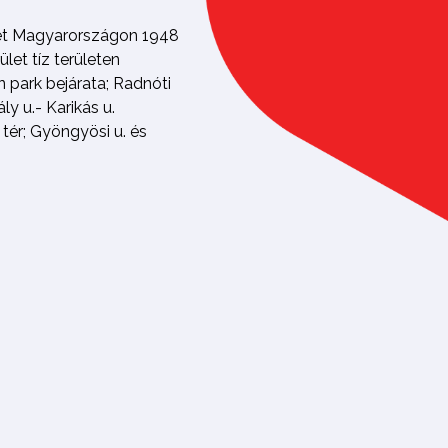
lyet Magyarországon 1948
et tíz területen
n park bejárata; Radnóti
y u.- Karikás u.
tér; Gyöngyösi u. és