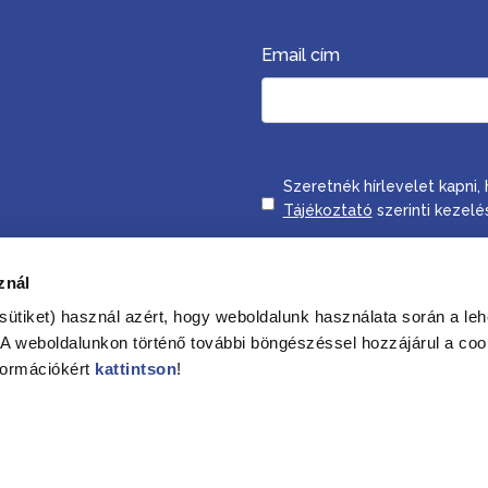
Email cím
Consent
Szeretnék hírlevelet kapni
Tájékoztató
szerinti kezelé
znál
Feliratkozom
sütiket) használ azért, hogy weboldalunk használata során a leh
. A weboldalunkon történő további böngészéssel hozzájárul a coo
formációkért
kattintson
!