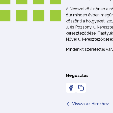
A Nemzetközi nőnap a nők
óta minden évben megünne
köszönti a hölgyeket, 201
u. és Pozsonyi u. kereszt
kereszteződése; Fiastyúk 
Nővér u. kereszteződése;
Mindenkit szeretettel vár
Megosztás
Vissza az Hírekhez