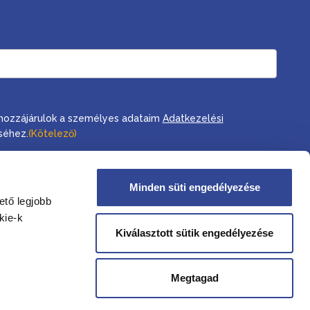
, hozzájárulok a személyes adataim
Adatkezelési
séhez.
(Kötelező)
Minden süti engedélyezése
ető legjobb
kie-k
Kiválasztott sütik engedélyezése
Megtagad