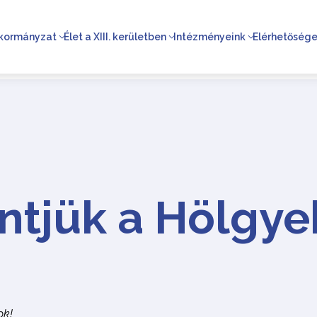
kormányzat
Élet a XIII. kerületben
Intézményeink
Elérhetőség
ntjük a Hölgye
ok!