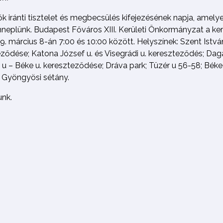
 iránti tisztelet és megbecsülés kifejezésének napja, ame
plünk. Budapest Főváros XIII. Kerületi Önkormányzat a kerül
9. március 8-án 7:00 és 10:00 között. Helyszínek: Szent Istvá
eződése; Katona József u. és Visegrádi u. kereszteződés; Dagál
u – Béke u. kereszteződése; Dráva park; Tüzér u 56-58; Béke 
 Gyöngyösi sétány.
unk.