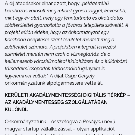
A díj átadásakor elhangzott, hogy „
példaértékű
beruházás valósult meg rekord gyorsasággal, kevesebb,
mint egy év alatt, mely egy fenntartható és ökotudatos
zöldterülettel gyarapította a főváros települési szövetét. A
projekt külön értéke, hogy az önkormányzat egy
korábban beépítésre szánt területet mentett meg a
zöldfelület számára. A projektben integrált tervezési
szemlélet mentén nem csak a vízmegtartás, de a
kellemesebb városklimatikai kialakításra és a különböző
társadalmi csoportok térhasználati igényeire is
figyelemmel voltak”
. A díjat
Csiga Gergely
,
önkormányzatunk alpolgármestere vette át.
KERÜLETI AKADÁLYMENTESSÉGI DIGITÁLIS TÉRKÉP –
AZ AKADÁLYMENTESSÉG SZOLGÁLATÁBAN
KÜLÖNDÍJ
Önkormányzatunk – összefogva a
Rout4you
nevű
magyar startup vállalkozással – olyan applikációt