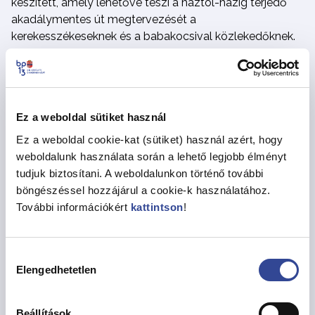
készített, amely lehetővé teszi a háztól-házig terjedő
akadálymentes út megtervezését a
kerekesszékeseknek és a babakocsival közlekedőknek.
Az alkalmazás tartalmazza az akadálymentes járdák,
gyalogátkelőhelyek adatait, ezen túl például üzletek,
éttermek, mellékhelyiségek megközelíthetőségéről is
információt nyújt. A projekt a vállalkozásokat is arra
Ez a weboldal sütiket használ
ösztönözte, hogy akadálymentessé tegyék éttermeiket,
üzleteiket, így folyamatosan bővült a térképre kerülő
Ez a weboldal cookie-kat (sütiket) használ azért, hogy
minősített helyek száma. Az applikáció átfogó
weboldalunk használata során a lehető legjobb élményt
felmérések alapjáén valósult meg, amelyek eredményeit
tudjuk biztosítani. A weboldalunkon történő további
beépítjük a későbbi kerületi fejlesztési elképzelések
böngészéssel hozzájárul a cookie-k használatához.
kidolgozásba is.
További információkért
kattintson
!
A díj átadásakor elhangzott, hogy „
a XIII. kerületi
önkormányzat
innovatív módon integrálta a technológiai
Hozzájárulás
fejlődés eredményeit a társadalmi befogadás és az
Elengedhetetlen
kiválasztása
esélyegyenlőség elveivel”.
A Digitalizáció az
akadálymentesség szolgálatában különdíjat ugyancsak
Beállítások