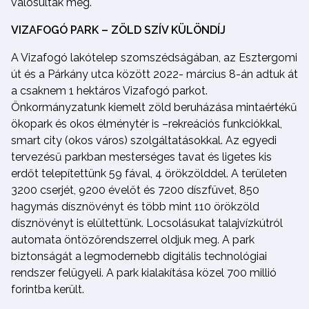
valósultak meg.
VIZAFOGÓ PARK – ZÖLD SZÍV KÜLÖNDÍJ
A Vizafogó lakótelep szomszédságában, az Esztergomi
út és a Párkány utca között 2022- március 8-án adtuk át
a csaknem 1 hektáros Vizafogó parkot.
Önkormányzatunk kiemelt zöld beruházása mintaértékű
ökopark és okos élménytér is –rekreációs funkciókkal,
smart city (okos város) szolgáltatásokkal. Az egyedi
tervezésű parkban mesterséges tavat és ligetes kis
erdőt telepítettünk 59 fával, 4 örökzölddel. A területen
3200 cserjét, 9200 évelőt és 7200 díszfüvet, 850
hagymás dísznövényt és több mint 110 örökzöld
dísznövényt is elültettünk. Locsolásukat talajvízkútról
automata öntözőrendszerrel oldjuk meg. A park
biztonságát a legmodernebb digitális technológiai
rendszer felügyeli. A park kialakítása közel 700 millió
forintba került.