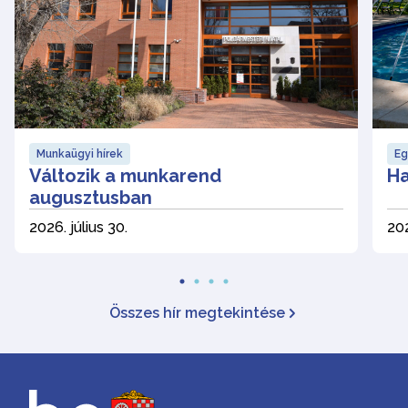
Munkaügyi hírek
Eg
Változik a munkarend
Ha
augusztusban
2026. július 30.
202
Összes hír megtekintése