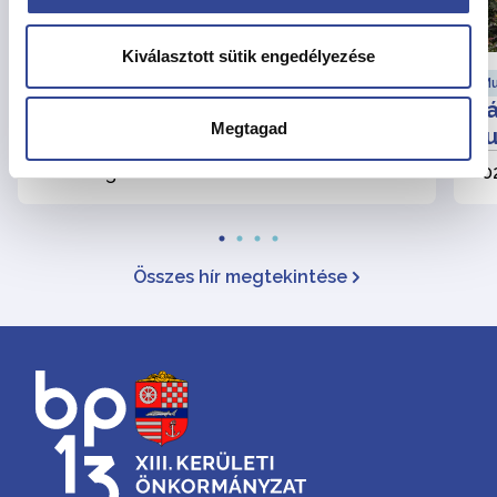
Kiválasztott sütik engedélyezése
Városfejlesztési hírek
Mu
Felhívás partnerségi egyeztetésre
Vá
Megtagad
au
2026. augusztus 6.
202
Összes hír megtekintése