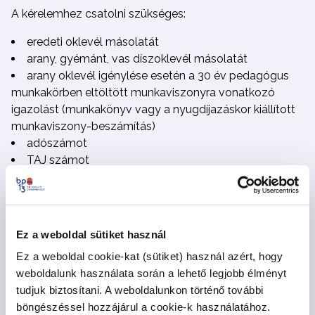
A kérelemhez csatolni szükséges:
eredeti oklevél másolatát
arany, gyémánt, vas díszoklevél másolatát
arany oklevél igénylése esetén a 30 év pedagógus
munkakörben eltöltött munkaviszonyra vonatkozó
igazolást (munkakönyv vagy a nyugdíjazáskor kiállított
munkaviszony-beszámítás)
adószámot
TAJ számot
rövid szakmai önéletrajzot
kérelmező lakcímét és telefonszámát
Magasabb fokozatú jubileumi oklevél igénylése esetén
Ez a weboldal sütiket használ
a kérelemhez az előző díszoklevele(ke)t és az eredeti
oklevelet kell benyújtani, a munkaviszonyt már nem kell
Ez a weboldal cookie-kat (sütiket) használ azért, hogy
igazolni.
weboldalunk használata során a lehető legjobb élményt
tudjuk biztosítani. A weboldalunkon történő további
böngészéssel hozzájárul a cookie-k használatához.