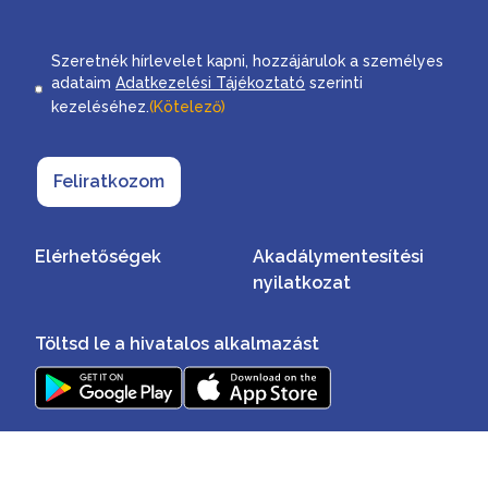
Consent
Szeretnék hírlevelet kapni, hozzájárulok a személyes
adataim
Adatkezelési Tájékoztató
szerinti
kezeléséhez.
(Kötelező)
Feliratkozom
Elérhetőségek
Akadálymentesítési
nyilatkozat
Töltsd le a hivatalos alkalmazást
Minden jog fenntartva ©2026
Impresszum
Adatvédelmi szabályzat