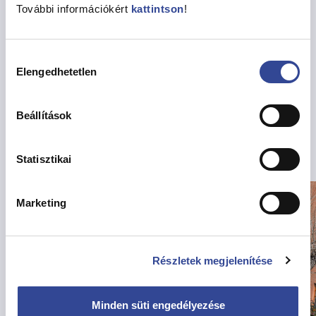
További információkért
kattintson
!
Megosztás
Hozzájárulás
Elengedhetetlen
kiválasztása
Vissza az Hírekhez
Beállítások
Kapcsolódó hírek
Statisztikai
Marketing
Részletek megjelenítése
Minden süti engedélyezése