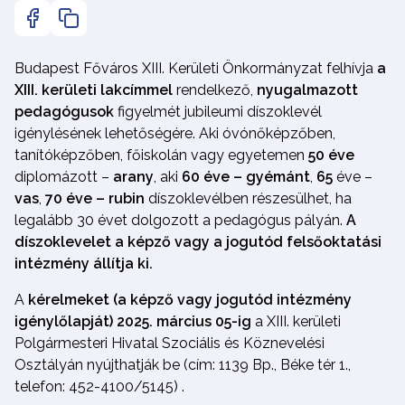
Budapest Főváros XIII. Kerületi Önkormányzat felhívja
a
XIII. kerületi lakcímmel
rendelkező,
nyugalmazott
pedagógusok
figyelmét jubileumi díszoklevél
igénylésének lehetőségére. Aki óvónőképzőben,
tanítóképzőben, főiskolán vagy egyetemen
50 éve
diplomázott –
arany
, aki
60 éve – gyémánt
,
65
éve –
vas
,
70 éve –
rubin
díszoklevélben részesülhet, ha
legalább 30 évet dolgozott a pedagógus pályán.
A
díszoklevelet a képző vagy a jogutód felsőoktatási
intézmény állítja ki.
A
kérelmeket (a képző vagy jogutód intézmény
igénylőlapját)
2025. március 05-ig
a XIII. kerületi
Polgármesteri Hivatal Szociális és Köznevelési
Osztályán nyújthatják be (cím: 1139 Bp., Béke tér 1.,
telefon: 452-4100/5145) .