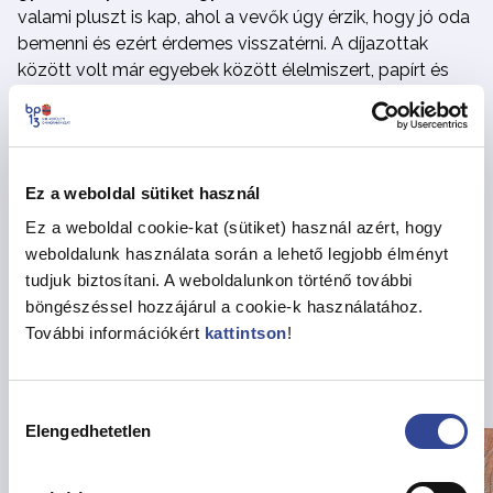
valami pluszt is kap, ahol a vevők úgy érzik, hogy jó oda
bemenni és ezért érdemes visszatérni. A díjazottak
között volt már egyebek között élelmiszert, papírt és
kerékpárt árusító bolt, de akadt szociális alapon
működő és adományokat kiárusító üzlet is.
Megosztás
Ez a weboldal sütiket használ
Ez a weboldal cookie-kat (sütiket) használ azért, hogy
weboldalunk használata során a lehető legjobb élményt
tudjuk biztosítani. A weboldalunkon történő további
Vissza az Hírekhez
böngészéssel hozzájárul a cookie-k használatához.
További információkért
kattintson
!
Kapcsolódó hírek
Hozzájárulás
Elengedhetetlen
kiválasztása