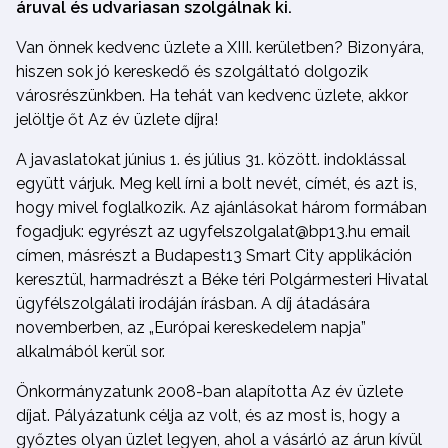
áruval és udvariasan szolgálnak ki.
Van önnek kedvenc üzlete a XIII. kerületben? Bizonyára,
hiszen sok jó kereskedő és szolgáltató dolgozik
városrészünkben. Ha tehát van kedvenc üzlete, akkor
jelöltje őt Az év üzlete díjra!
A javaslatokat június 1. és július 31. között. indoklással
együtt várjuk. Meg kell írni a bolt nevét, címét, és azt is,
hogy mivel foglalkozik. Az ajánlásokat három formában
fogadjuk: egyrészt az ugyfelszolgalat@bp13.hu email
címen, másrészt a Budapest13 Smart City applikáción
keresztül, harmadrészt a Béke téri Polgármesteri Hivatal
ügyfélszolgálati irodáján írásban. A díj átadására
novemberben, az „Európai kereskedelem napja”
alkalmából kerül sor.
Önkormányzatunk 2008-ban alapította Az év üzlete
díjat. Pályázatunk célja az volt, és az most is, hogy a
győztes olyan üzlet legyen, ahol a vásárló az árun kívül