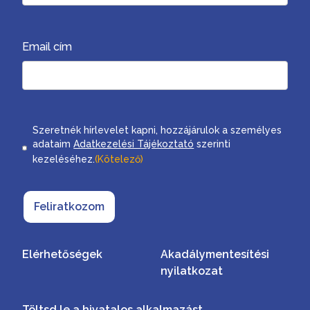
Email cím
Consent
Szeretnék hírlevelet kapni, hozzájárulok a személyes
adataim
Adatkezelési Tájékoztató
szerinti
kezeléséhez.
(Kötelező)
Feliratkozom
Elérhetőségek
Akadálymentesítési
nyilatkozat
Töltsd le a hivatalos alkalmazást