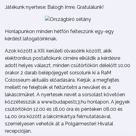
Játékunk nyertese: Balogh Imre. Gratulálunk!
Honlapunkon minden hétfőn felteszünk egy-egy
kérdést látogatóinknak.
Azok között a XIII. kerületi olvasóink között, akik
elektronikus postafiókunk címére elküldik a kérdésre
adott helyes választ, minden csütörtökön délelőtt 10.00
órakor 2 darab belépőjegyet sorsolunk ki a RaM
Colosseum aktuális előadására. Kérjük, a megfejtés
mellett ne felejtsék el feltüntetni a nevüket és a
lakáscímüket. A nyertesek nevét a sorsolást követően
közzétesszük a www.budapest13.hu honlapon. A jegyek
csütörtökön 12.00 és 18.00 óra és pénteken 08.00 és
14.00 óra között a lakcímkártya felmutatásával,
személyesen vehetők át a Polgármesteri Hivatal
recepcióján.