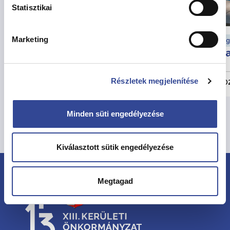
Statisztikai
Marketing
Munkaügyi hírek
Eg
Változik a munkarend
Ha
augusztusban
Részletek megjelenítése
2026. július 30.
202
Minden süti engedélyezése
Összes hír megtekintése
Kiválasztott sütik engedélyezése
Megtagad