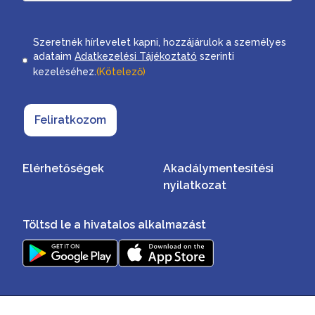
Consent
Szeretnék hírlevelet kapni, hozzájárulok a személyes
adataim
Adatkezelési Tájékoztató
szerinti
kezeléséhez.
(Kötelező)
Feliratkozom
Elérhetőségek
Akadálymentesítési
nyilatkozat
Töltsd le a hivatalos alkalmazást
Minden jog fenntartva ©2026