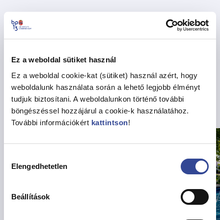
Megosztás
Ez a weboldal sütiket használ
Vissza az Hírekhez
Ez a weboldal cookie-kat (sütiket) használ azért, hogy
weboldalunk használata során a lehető legjobb élményt
tudjuk biztosítani. A weboldalunkon történő további
Kapcsolódó hírek
böngészéssel hozzájárul a cookie-k használatához.
További információkért
kattintson
!
Hozzájárulás
Elengedhetetlen
kiválasztása
Beállítások