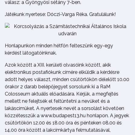
válasz: a Gyöngyösi sétány 7-ben.
Játékunk nyertese: Dóczi-Varga Réka. Gratulálunk!
Honlapunkon minden hétfőn felteszünk egy-egy
kérdést látogatóinknak.
Azok között a XIII. kerületi olvasóink között, akik
elektronikus postafiókunk címére elküldik a kérdésre
adott helyes választ, minden csütörtökön délelőtt 10.00
órakor 2 darab belépőjegyet sorsolunk ki a RaM
Colosseum aktuális előadására. Kérjük, a megfejtés
mellett ne felejtsék el feltüntetni a nevüket és a
lakáscímüket. A nyertesek nevét a sorsolást követően
közzétesszük a www.budapest13.hu honlapon. A jegyek
csütörtökön 12.00 és 18.00 óra és pénteken 08.00 és
14.00 óra között a lakcímkártya felmutatásával,