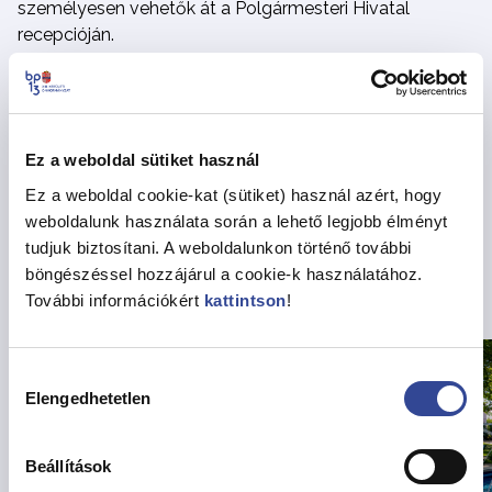
személyesen vehetők át a Polgármesteri Hivatal
recepcióján.
Megosztás
Ez a weboldal sütiket használ
Vissza az Hírekhez
Ez a weboldal cookie-kat (sütiket) használ azért, hogy
weboldalunk használata során a lehető legjobb élményt
tudjuk biztosítani. A weboldalunkon történő további
böngészéssel hozzájárul a cookie-k használatához.
Kapcsolódó hírek
További információkért
kattintson
!
Hozzájárulás
Elengedhetetlen
kiválasztása
Beállítások