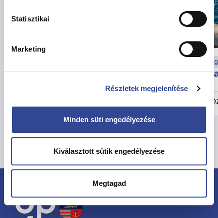
Statisztikai
Marketing
Munkaügyi hírek
Eg
Változik a munkarend
Ha
augusztusban
Részletek megjelenítése
2026. július 30.
202
Minden süti engedélyezése
Összes hír megtekintése
Kiválasztott sütik engedélyezése
Megtagad