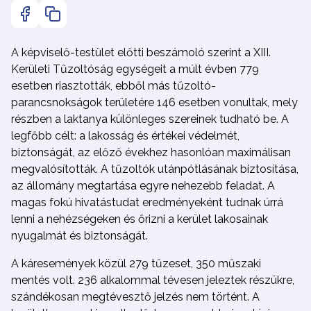
A képviselő-testület előtti beszámoló szerint a XIII.
Kerületi Tűzoltóság egységeit a múlt évben 779
esetben riasztották, ebből más tűzoltó-
parancsnokságok területére 146 esetben vonultak, mely
részben a laktanya különleges szereinek tudható be. A
legfőbb célt: a lakosság és értékei védelmét,
biztonságát, az előző évekhez hasonlóan maximálisan
megvalósították. A tűzoltók utánpótlásának biztosítása,
az állomány megtartása egyre nehezebb feladat. A
magas fokú hivatástudat eredményeként tudnak úrrá
lenni a nehézségeken és őrizni a kerület lakosainak
nyugalmát és biztonságát.
A káresemények közül 279 tűzeset, 350 műszaki
mentés volt. 236 alkalommal tévesen jeleztek részükre,
szándékosan megtévesztő jelzés nem történt. A