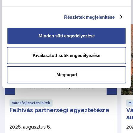
Kapcsolódó hírek
Részletek megjelenítése
Minden süti engedélyezése
Kiválasztott sütik engedélyezése
Megtagad
Városfejlesztési hírek
Mu
Felhívás partnerségi egyeztetésre
Vá
au
2026. augusztus 6.
202