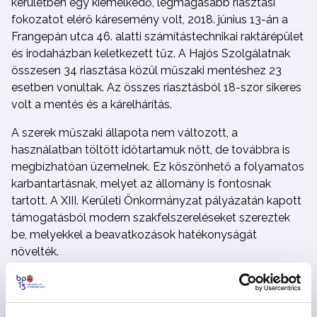
kerületben egy kiemelkedő, legmagasabb riasztási
fokozatot elérő káresemény volt, 2018. június 13-án a
Frangepán utca 46. alatti számítástechnikai raktárépület
és irodaházban keletkezett tűz. A Hajós Szolgálatnak
összesen 34 riasztása közül műszaki mentéshez 23
esetben vonultak. Az összes riasztásból 18-szor sikeres
volt a mentés és a kárelhárítás.
A szerek műszaki állapota nem változott, a
használatban töltött időtartamuk nőtt, de továbbra is
megbízhatóan üzemelnek. Ez köszönhető a folyamatos
karbantartásnak, melyet az állomány is fontosnak
tartott. A XIII. Kerületi Önkormányzat pályázatán kapott
támogatásból modern szakfelszereléseket szereztek
be, melyekkel a beavatkozások hatékonyságát
növelték.
A XIII. kerületi Hivatásos Tűzoltó-parancsnokságnak is
lépést kell tartania a kerületben folyó fejlesztések során
egyre gyorsabban és korszerűbb technológiával