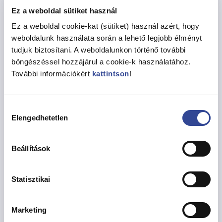
kivitelezett projektek védelmével. 2017-ben átadott
Ez a weboldal sütiket használ
tűzoltó gépjárművet a legmodernebb segédeszközök
Ez a weboldal cookie-kat (sütiket) használ azért, hogy
beszerzésével fejlesztették. Így szilikon pajzs, műszaki
weboldalunk használata során a lehető legjobb élményt
mentést elősegítő szakfelszerelések és akkumulátoros
tudjuk biztosítani. A weboldalunkon történő további
meghajtású eszközök, gépek kerültek benne
böngészéssel hozzájárul a cookie-k használatához.
elhelyezésre.
További információkért
kattintson
!
2019. év fő feladatai között a szélsőséges időjárás
okozta helyzetekre való felkészülés áll. Ebben az évben
Hozzájárulás
is számítanak kánikulai forróságra, viharkárokra,
Elengedhetetlen
kiválasztása
villámárvizekre, valamint a kerületet érintő belvizekre is.
Megosztás
Beállítások
Statisztikai
Vissza az Hírekhez
Marketing