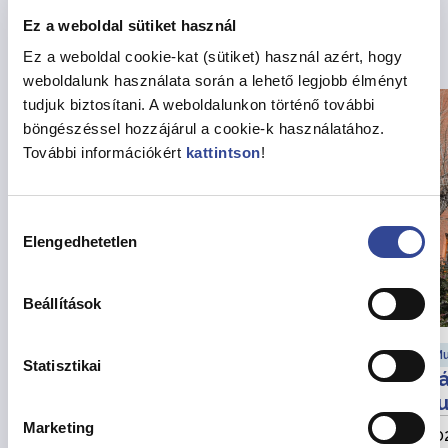
Ez a weboldal sütiket használ
Kapcsolódó hírek
Ez a weboldal cookie-kat (sütiket) használ azért, hogy
weboldalunk használata során a lehető legjobb élményt
tudjuk biztosítani. A weboldalunkon történő további
böngészéssel hozzájárul a cookie-k használatához.
További információkért
kattintson
!
Hozzájárulás
Elengedhetetlen
kiválasztása
Beállítások
Városfejlesztési hírek
Mu
Statisztikai
Felhívás partnerségi egyeztetésre
Vá
au
Marketing
2026. augusztus 6.
202