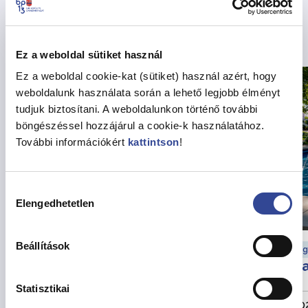
Kapcsolódó hírek
Ez a weboldal sütiket használ
Ez a weboldal cookie-kat (sütiket) használ azért, hogy
weboldalunk használata során a lehető legjobb élményt
tudjuk biztosítani. A weboldalunkon történő további
böngészéssel hozzájárul a cookie-k használatához.
További információkért
kattintson
!
Hozzájárulás
Elengedhetetlen
kiválasztása
Beállítások
Munkaügyi hírek
Eg
Változik a munkarend
Ha
augusztusban
Statisztikai
2026. július 30.
202