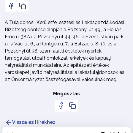
A Tulajdonosi, Kerületfejlesztési és Lakásgazdálkodási
Bizottság döntése alapján a Pozsonyi út 49., a Hollán
Ernő u. 38/a, a Pozsonyi út 44-46., a Szent István park
9., a Váci út 6., a Röntgen u. 7., a Balzac u. 8-10. és a
Pozsonyi út 38. szám alatti épületek nyertek
támogatást utcai homlokzat, erkélyek és kapualj
helyreállítási munkálataira. Az építészeti értékek
városképet javító helyreállításai a lakástulajdonosok és
az Önkormányzat összefogásával valósulnak meg.
Megosztás
Vissza az Hírekhez