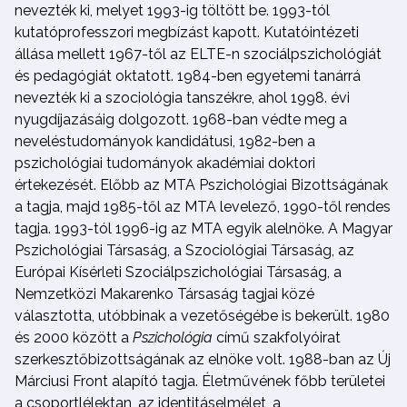
nevezték ki, melyet 1993-ig töltött be. 1993-tól
kutatóprofesszori megbízást kapott. Kutatóintézeti
állása mellett 1967-től az ELTE-n szociálpszichológiát
és pedagógiát oktatott. 1984-ben egyetemi tanárrá
nevezték ki a szociológia tanszékre, ahol 1998. évi
nyugdíjazásáig dolgozott. 1968-ban védte meg a
neveléstudományok kandidátusi, 1982-ben a
pszichológiai tudományok akadémiai doktori
értekezését. Előbb az MTA Pszichológiai Bizottságának
a tagja, majd 1985-től az MTA levelező, 1990-től rendes
tagja. 1993-tól 1996-ig az MTA egyik alelnöke. A Magyar
Pszichológiai Társaság, a Szociológiai Társaság, az
Európai Kísérleti Szociálpszichológiai Társaság, a
Nemzetközi Makarenko Társaság tagjai közé
választotta, utóbbinak a vezetőségébe is bekerült. 1980
és 2000 között a
Pszichológia
című szakfolyóirat
szerkesztőbizottságának az elnöke volt. 1988-ban az Új
Márciusi Front alapító tagja. Életművének főbb területei
a csoportlélektan, az identitáselmélet, a