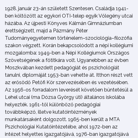
1928. január 23-án született Szentesen. Családja 1941-
ben költözött az egykori OTI-telep egyik Vőlegény utcai
házába. Az újpesti Könyves Kálmán Gimnáziumban
érettségizett, majd a Pázmány Péter
Tudományegyetemen történelem–szociológia–filozófia
szakon végzett. Korán bekapcsolódott a népi kollégiumi
mozgalomba: 1949-ben a Népi Kollégiumok Országos
Szövetségének a főtitkára volt. Ugyanebben az évben
Moszkvában kezdett pedagógiát és pszichológiát
tanulni, diplomáját 1953-ban vehette át. Itthon részt vett
az erősödő Petőfi Kör szervezésében és vezetésében.
Az 1956-os forradalom leverését követően büntetésül a
Lehel utcai (ma Dózsa György úti) általános iskolába
helyezték. 1961-től különböző pedagógiai
továbbképző, illetve kutatóintézmények
munkatársaként dolgozott. 1965-ben került a MTA
Pszichológiai Kutatóintézetébe, ahol 1972-ben az
intézet helyettes igazgatójává, 1976-ban igazgatójává