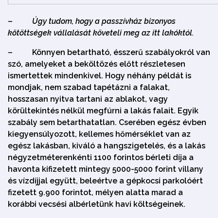
–
Úgy tudom, hogy a passzívház bizonyos
kötöttségek vállalását követeli meg az itt lakóktól.
–
Könnyen betartható, ésszerű szabályokról van
szó, amelyeket a beköltözés előtt részletesen
ismertettek mindenkivel. Hogy néhány példát is
mondjak, nem szabad tapétázni a falakat,
hosszasan nyitva tartani az ablakot, vagy
körültekintés nélkül megfúrni a lakás falait. Egyik
szabály sem betarthatatlan. Cserében egész évben
kiegyensúlyozott, kellemes hőmérséklet van az
egész lakásban, kiváló a hangszigetelés, és a lakás
négyzetméterenkénti 1100 forintos bérleti díja a
havonta kifizetett mintegy 5000-5000 forint villany
és vízdíjjal együtt, beleértve a gépkocsi parkolóért
fizetett 9.900 forintot, mélyen alatta marad a
korábbi vecsési albérletünk havi költségeinek.