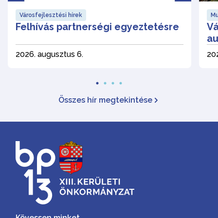
Városfejlesztési hírek
Mu
Felhívás partnerségi egyeztetésre
Vá
au
2026. augusztus 6.
202
Összes hír megtekintése
Kövessen minket