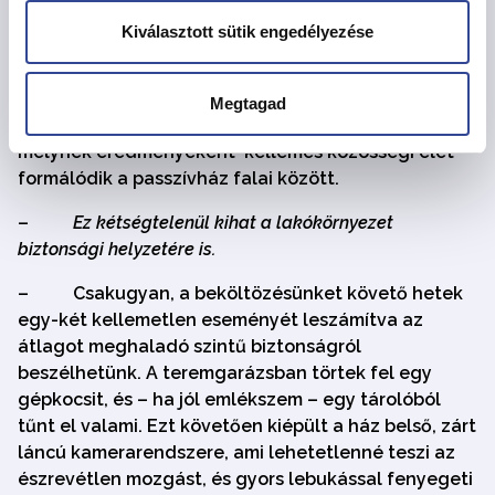
szomszédokkal szót váltunk minden találkozás
Kiválasztott sütik engedélyezése
alkalmával. Kicseréljük a tapasztalatainkat,
ötleteket adunk egymásnak bevásárlással,
növényápolással kapcsolatban. Túlzás nélkül
Megtagad
mondhatom, hogy odafigyelünk egymásra,a
melynek eredményeként kellemes közösségi élet
formálódik a passzívház falai között.
–
Ez kétségtelenül kihat a lakókörnyezet
biztonsági helyzetére is.
–
Csakugyan, a beköltözésünket követő hetek
egy-két kellemetlen eseményét leszámítva az
átlagot meghaladó szintű biztonságról
beszélhetünk. A teremgarázsban törtek fel egy
gépkocsit, és – ha jól emlékszem – egy tárolóból
tűnt el valami. Ezt követően kiépült a ház belső, zárt
láncú kamerarendszere, ami lehetetlenné teszi az
észrevétlen mozgást, és gyors lebukással fenyegeti