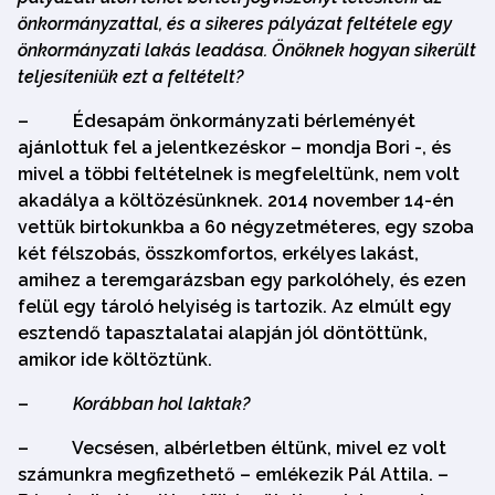
önkormányzattal, és a sikeres pályázat feltétele egy
önkormányzati lakás leadása. Önöknek hogyan sikerült
teljesíteniük ezt a feltételt?
–
Édesapám önkormányzati bérleményét
ajánlottuk fel a jelentkezéskor – mondja Bori -, és
mivel a többi feltételnek is megfeleltünk, nem volt
akadálya a költözésünknek. 2014 november 14-én
vettük birtokunkba a 60 négyzetméteres, egy szoba
két félszobás, összkomfortos, erkélyes lakást,
amihez a teremgarázsban egy parkolóhely, és ezen
felül egy tároló helyiség is tartozik. Az elmúlt egy
esztendő tapasztalatai alapján jól döntöttünk,
amikor ide költöztünk.
–
Korábban hol laktak?
–
Vecsésen, albérletben éltünk, mivel ez volt
számunkra megfizethető – emlékezik Pál Attila. –