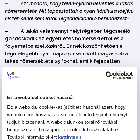
–
Azt mondta, hogy télen-nyáron kellemes a lakás
hőmérséklete. Mit tapasztaltak a nyári kánikula idején,
hiszen sehol sem látok légkondicionáló berendezést?
–
A lakás valamennyi helyiségében légcserélő
gondoskodik az egyenletes hőmérsékletről és a
folyamatos szellőzésről. Ennek köszönhetően a
legmelegebb nyári napokon sem volt magasabb a
lakás hőmérséklete 25 foknál, ami kifejezetten
kellemes volt.
Ez a weboldal sütiket használ
Ez a weboldal cookie-kat (sütiket) használ azért, hogy
weboldalunk használata során a lehető legjobb élményt
tudjuk biztosítani. A weboldalunkon történő további
böngészéssel hozzájárul a cookie-k használatához.
További információkért
kattintson
!