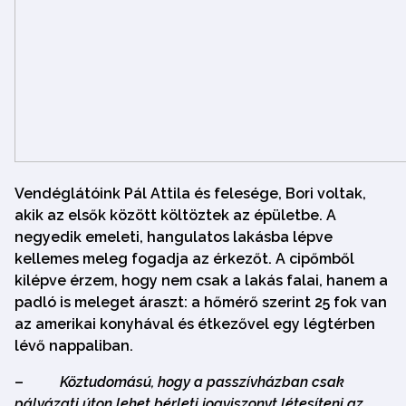
Vendéglátóink Pál Attila és felesége, Bori voltak,
akik az elsők között költöztek az épületbe. A
negyedik emeleti, hangulatos lakásba lépve
kellemes meleg fogadja az érkezőt. A cipőmből
kilépve érzem, hogy nem csak a lakás falai, hanem a
padló is meleget áraszt: a hőmérő szerint 25 fok van
az amerikai konyhával és étkezővel egy légtérben
lévő nappaliban.
–
Köztudomású, hogy a passzívházban csak
pályázati úton lehet bérleti jogviszonyt létesíteni az