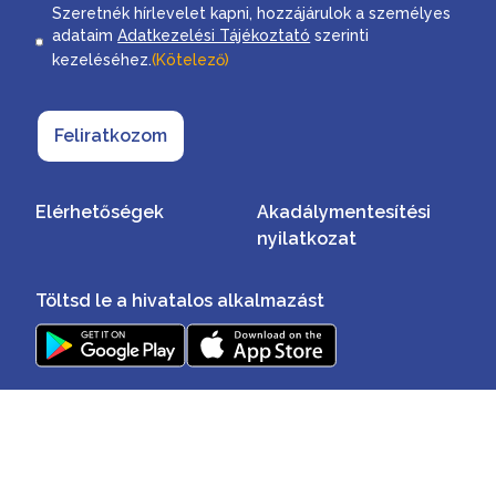
Consent
Szeretnék hírlevelet kapni, hozzájárulok a személyes
adataim
Adatkezelési Tájékoztató
szerinti
kezeléséhez.
(Kötelező)
Feliratkozom
Elérhetőségek
Akadálymentesítési
nyilatkozat
Töltsd le a hivatalos alkalmazást
Minden jog fenntartva ©2026
Impresszum
Adatvédelmi szabályzat
Jogi nyilatkozat
Hírlevél adatvédelem