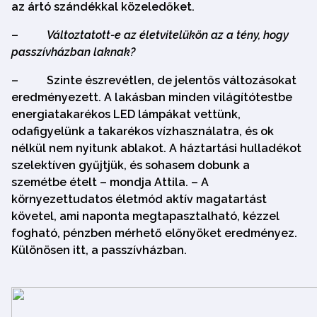
az ártó szándékkal közeledőket.
–
Változtatott-e az életvitelükön az a tény, hogy
passzívházban laknak?
–
Szinte észrevétlen, de jelentős változásokat
eredményezett. A lakásban minden világítótestbe
energiatakarékos LED lámpákat vettünk,
odafigyelünk a takarékos vízhasználatra, és ok
nélkül nem nyitunk ablakot. A háztartási hulladékot
szelektíven gyűjtjük, és sohasem dobunk a
szemétbe ételt – mondja Attila. – A
környezettudatos életmód aktív magatartást
követel, ami naponta megtapasztalható, kézzel
fogható, pénzben mérhető előnyöket eredményez.
Különösen itt, a passzívházban.