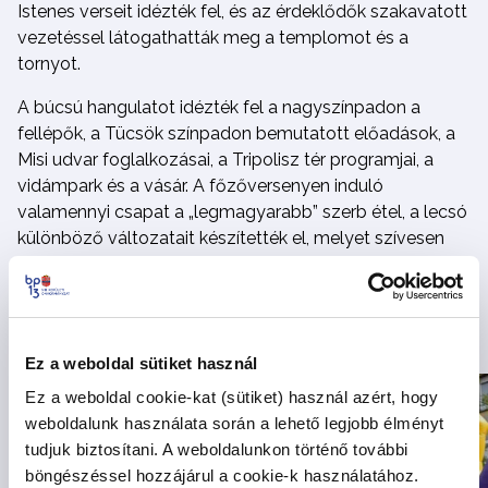
Istenes verseit idézték fel, és az érdeklődők szakavatott
vezetéssel látogathatták meg a templomot és a
tornyot.
A búcsú hangulatot idézték fel a nagyszínpadon a
fellépők, a Tücsök színpadon bemutatott előadások, a
Misi udvar foglalkozásai, a Tripolisz tér programjai, a
vidámpark és a vásár. A főzőversenyen induló
valamennyi csapat a „legmagyarabb” szerb étel, a lecsó
különböző változatait készítették el, melyet szívesen
fogyasztottak a rendezvény résztvevői. A délután
kiemelkedő eseménye volt a Straub Dezső vidám,
zenés produkciója. A rendezvényt a Brillantin zenekar
Rock and Roll partija járta.
Ez a weboldal sütiket használ
Ez a weboldal cookie-kat (sütiket) használ azért, hogy
weboldalunk használata során a lehető legjobb élményt
tudjuk biztosítani. A weboldalunkon történő további
böngészéssel hozzájárul a cookie-k használatához.