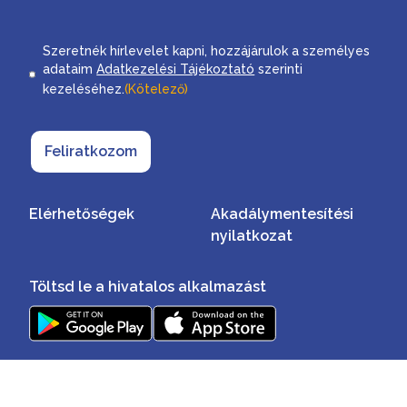
Consent
Szeretnék hírlevelet kapni, hozzájárulok a személyes
adataim
Adatkezelési Tájékoztató
szerinti
kezeléséhez.
(Kötelező)
Feliratkozom
Elérhetőségek
Akadálymentesítési
nyilatkozat
Töltsd le a hivatalos alkalmazást
Minden jog fenntartva ©2026
Impresszum
Adatvédelmi szabályzat