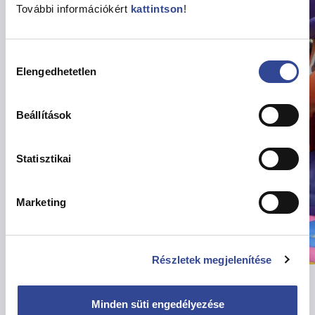
További információkért
kattintson
!
Hozzájárulás
Elengedhetetlen
kiválasztása
Beállítások
Statisztikai
Marketing
Részletek megjelenítése
Ugyanezen a napon fejeződött be az Angyalföldi
Sportfesztivál háromnapos rendezvénysorozata.
Minden süti engedélyezése