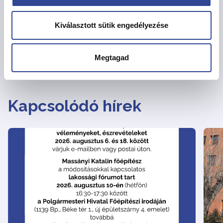
Megosztás
Kiválasztott sütik engedélyezése
Megtagad
Vissza az Hírekhez
Kapcsolódó hírek