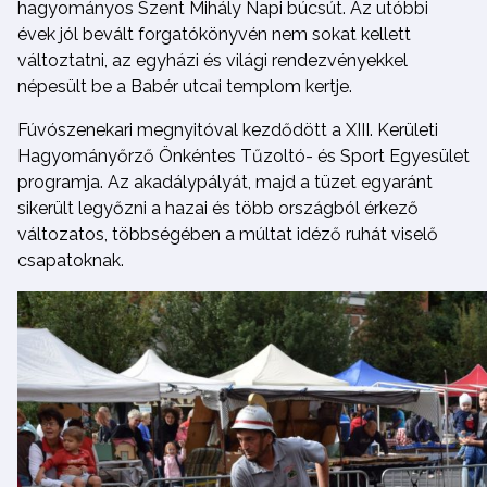
hagyományos Szent Mihály Napi búcsút. Az utóbbi
évek jól bevált forgatókönyvén nem sokat kellett
változtatni, az egyházi és világi rendezvényekkel
népesült be a Babér utcai templom kertje.
Fúvószenekari megnyitóval kezdődött a XIII. Kerületi
Hagyományőrző Önkéntes Tűzoltó- és Sport Egyesület
programja. Az akadálypályát, majd a tüzet egyaránt
sikerült legyőzni a hazai és több országból érkező
változatos, többségében a múltat idéző ruhát viselő
csapatoknak.