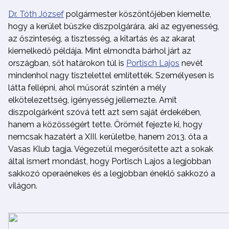
Dr. Tóth József
polgármester köszöntőjében kiemelte,
hogy a kerület büszke díszpolgárára, aki az egyenesség,
az őszinteség, a tisztesség, a kitartás és az akarat
kiemelkedő példája. Mint elmondta bárhol járt az
országban, sőt határokon túl is
Portisch Lajos
nevét
mindenhol nagy tisztelettel említették. Személyesen is
látta fellépni, ahol műsorát szintén a mély
elkötelezettség, igényesség jellemezte. Amit
díszpolgárként szóvá tett azt sem saját érdekében,
hanem a közösségért tette. Örömét fejezte ki, hogy
nemcsak hazatért a XIII. kerületbe, hanem 2013. óta a
Vasas Klub tagja. Végezetül megerősítette azt a sokak
által ismert mondást, hogy Portisch Lajos a legjobban
sakkozó operaénekes és a legjobban éneklő sakkozó a
világon.