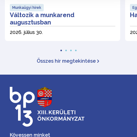
Munkaügyi hírek
Eg
Változik a munkarend
Ha
augusztusban
2026. július 30.
202
Összes hír megtekintése
Kövessen minket