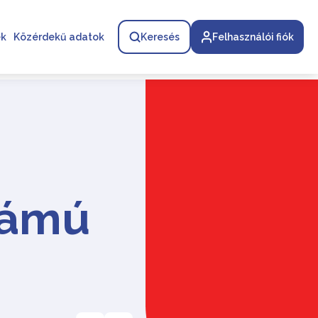
ek
Közérdekű adatok
Keresés
Felhasználói fiók
számú