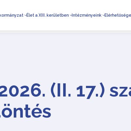
kormányzat
Élet a XIII. kerületben
Intézményeink
Elérhetőség
026. (II. 17.) 
öntés