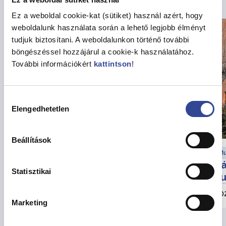
Ez a weboldal cookie-kat (sütiket) használ azért, hogy
weboldalunk használata során a lehető legjobb élményt
tudjuk biztosítani. A weboldalunkon történő további
böngészéssel hozzájárul a cookie-k használatához.
További információkért
kattintson
!
Hozzájárulás
Elengedhetetlen
kiválasztása
Beállítások
Városfejlesztési hírek
Mu
Felhívás partnerségi egyeztetésre
Vá
Statisztikai
au
2026. augusztus 6.
202
Marketing