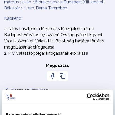
március 25-én 16 órakor lesz a Budapest XIII. kerület
Béke tér 1. 1. em. Barna Teremben.
Napirend:
Tálos Lászlóné a Megoldás Mozgalom által a
Budapest Főváros 07. számú Országgyűlési Egyéni
Választókerületi Választási Bizottság tagjává történő
megbízásának elfogadása
P. V. választópolgár kifogásának elbírálása
Megosztás
Vissza az Hírekhez
Kapcsolódó hírek
Ez a weboldal sütiket használ