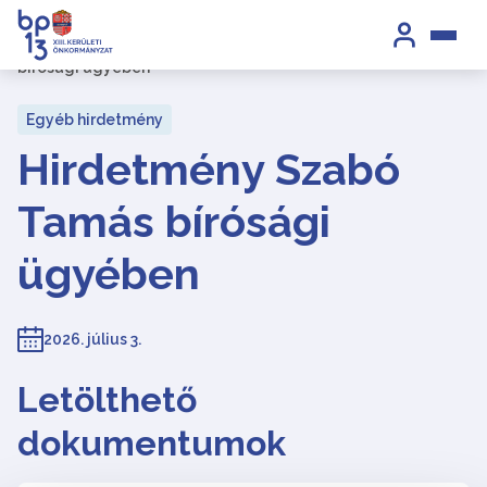
Kezdőlap
/
Hirdetmények
/
Hirdetmény Szabó Tamás
bírósági ügyében
Egyéb hirdetmény
Hirdetmény Szabó
Tamás bírósági
ügyében
2026. július 3.
Letölthető
dokumentumok