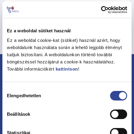
Szabó Tamás bírósági ügye 6779
Méret: 141,77 KB
Típus: PDF
Frissítve: 2026.07.18.
Letöltés
Ez a weboldal sütiket használ
Ez a weboldal cookie-kat (sütiket) használ azért, hogy
Vissza a hirdetményekhez
weboldalunk használata során a lehető legjobb élményt
tudjuk biztosítani. A weboldalunkon történő további
böngészéssel hozzájárul a cookie-k használatához.
További információkért
kattintson
!
Hozzájárulás
Elengedhetetlen
kiválasztása
Kövessen minket
Beállítások
Statisztikai