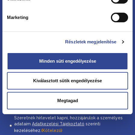
Hírlevél
Marketing
Vezetéknév
Részletek megjelenítése
Keresztnév
Minden süti engedélyezése
Kiválasztott sütik engedélyezése
Email cím
Megtagad
Consent
Szeretnék hírlevelet kapni, hozzájárulok a személyes
adataim
Adatkezelési Tájékoztató
szerinti
kezeléséhez.
(Kötelező)