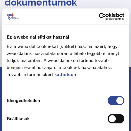
dokumentumok
Rézműves Mihály ingatlanárverési ügye 12764
Méret: 1,09 MB
Típus: PDF
Frissítve: 2026.03.17.
Ez a weboldal sütiket használ
Letöltés
Ez a weboldal cookie-kat (sütiket) használ azért, hogy
weboldalunk használata során a lehető legjobb élményt
Vissza a hirdetményekhez
tudjuk biztosítani. A weboldalunkon történő további
böngészéssel hozzájárul a cookie-k használatához.
További információkért
kattintson
!
Hozzájárulás
Elengedhetetlen
kiválasztása
Beállítások
Kövessen minket