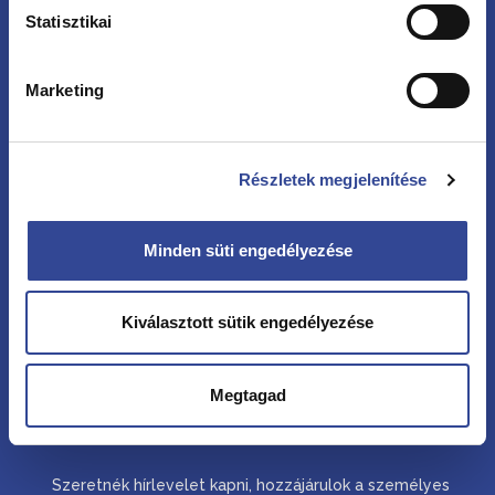
Statisztikai
Hírlevél
Marketing
Vezetéknév
Részletek megjelenítése
Keresztnév
Minden süti engedélyezése
Kiválasztott sütik engedélyezése
Email cím
Megtagad
Consent
Szeretnék hírlevelet kapni, hozzájárulok a személyes