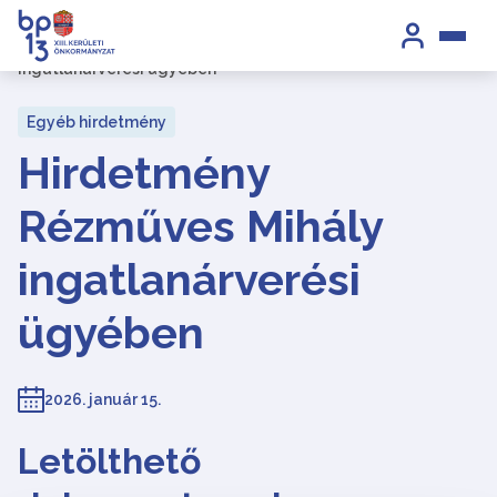
Kezdőlap
/
Hirdetmények
/
Hirdetmény Rézműves Mihály
ingatlanárverési ügyében
Egyéb hirdetmény
Hirdetmény
Rézműves Mihály
ingatlanárverési
ügyében
2026. január 15.
Letölthető