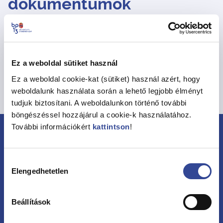
dokumentumok
Nagy Mihály ingatlanárverési ügye 2437
Méret: 1,04 MB
Típus: PDF
Frissítve: 2026.03.20.
Ez a weboldal sütiket használ
Letöltés
Ez a weboldal cookie-kat (sütiket) használ azért, hogy
weboldalunk használata során a lehető legjobb élményt
Vissza a hirdetményekhez
tudjuk biztosítani. A weboldalunkon történő további
böngészéssel hozzájárul a cookie-k használatához.
További információkért
kattintson
!
Hozzájárulás
Elengedhetetlen
kiválasztása
Beállítások
Kövessen minket