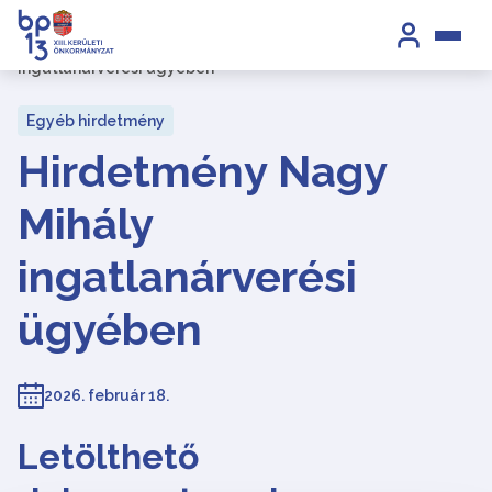
Kezdőlap
/
Hirdetmények
/
Hirdetmény Nagy Mihály
ingatlanárverési ügyében
Egyéb hirdetmény
Hirdetmény Nagy
Mihály
ingatlanárverési
ügyében
2026. február 18.
Letölthető