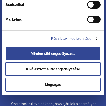
Statisztikai
Hírlevél
Marketing
Vezetéknév
Részletek megjelenítése
Keresztnév
Minden süti engedélyezése
Kiválasztott sütik engedélyezése
Email cím
Megtagad
Consent
Szeretnék hírlevelet kapni, hozzájárulok a személyes