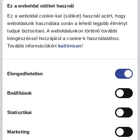
új férfi kell? Miért ne élhetnénk át a szenvedélyt, az
Ez a weboldal sütiket használ
intimitást, igen, a szerelmet csak azért, mert a bőrünk
Ez a weboldal cookie-kat (sütiket) használ azért, hogy
már csak egyre drágább krémeknek köszönhetően
weboldalunk használata során a lehető legjobb élményt
bársonyos? Miért ne találhatnánk rá akár a B oldalon a
tudjuk biztosítani. A weboldalunkon történő további
másik felünkre, csak azért, mert az A oldal ezt nem
böngészéssel hozzájárul a cookie-k használatához.
pörgette ki nekünk? És egyáltalán: tényleg mindenkinek
További információkért
kattintson
!
szüksége van egy állandó társra a boldogsághoz?
A B oldal kihívásai, érzékenységei, szépségei sok-sok
humorral és közismert emberek életpéldáival …mert
Hozzájárulás
Elengedhetetlen
mindenki a boldogságot keresi ..
kiválasztása
Beállítások
Megosztás
Statisztikai
Marketing
Vissza az Eseményekhez