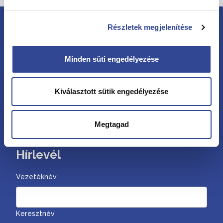
Részletek megjelenítése
Minden süti engedélyezése
Kiválasztott sütik engedélyezése
Kövessen minket
Megtagad
Hírlevél
Vezetéknév
Keresztnév