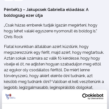
PénteK13 – Jakupcsek Gabriella előadása: A
boldogság ezer útja
„Csak házas emberek tudják igazán megérteni, hogy
hogy lehet valaki egyszerre nyomorult és boldog is.”
Chris Rock
Fiatal korunkban általában azért küzdünk, hogy
megszerezzünk egy férfit, majd azért, hogy megtartsuk.
Aztán sokak számára az válik fő kérdéssé, hogy hogy
viselje el őt, ne adjisten hogyan szabaduljon meg ettől
az egykor oly csodálatos férfitől. De miért lenne
törvényszerű, hogy akiért eleinte ölni tudnánk, azt
később meg tudnánk ölni? Valóban el kell veszítenünk a
legjobb, legizgalmasabb, leginspirálóbb dolgokat,
amiket egy párkapcsolat nyújtani képes? Miért ne
őrizhetnénk meg hosszú évtizedeken át, és miért ne
fedezhetnénk fel benne új dolgokat? Vagy új műsorhoz