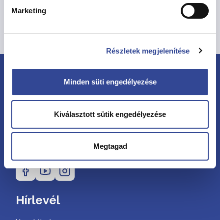
Marketing
Vissza az Eseményekhez
Részletek megjelenítése
Minden süti engedélyezése
Kiválasztott sütik engedélyezése
Megtagad
Kövessen minket
Hírlevél