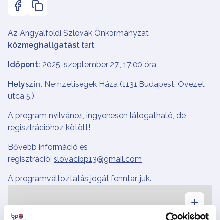
Az Angyalföldi Szlovák Önkormányzat
közmeghallgatást
tart.
Időpont:
2025. szeptember 27., 17:00 óra
Helyszín:
Nemzetiségek Háza (1131 Budapest, Övezet
utca 5.)
A program nyilvános, ingyenesen látogatható, de
regisztrációhoz kötött!
Bővebb információ és
regisztráció:
slovacibp13@gmail.com
A programváltoztatás jogát fenntartjuk.
+