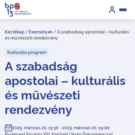
Kezdőlap
/
Események
/
A szabadság apostolai – kulturális
és művészeti rendezvény
Kulturális program
A szabadság
apostolai – kulturális
és művészeti
rendezvény
2025. március 20. 13:30 - 2025. március 20. 19:00
Budapest Főváros XIII. Kerületi Ukrán Önkormányzat