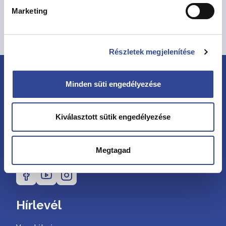
Marketing
Vissza az Eseményekhez
Részletek megjelenítése
Minden süti engedélyezése
Kiválasztott sütik engedélyezése
Megtagad
Kövessen minket
Hírlevél