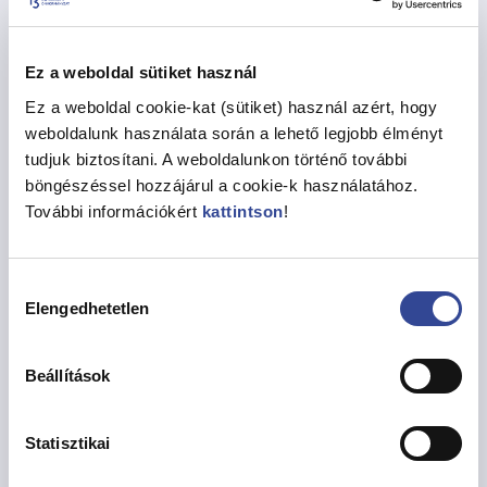
NOVUS magyar férfi énekkar
SPIVOCHI ukrán női énekkar
ukrán fiatalok: „SOLOMIA” énekstúdió, „BASOLKA”
Ez a weboldal sütiket használ
együttes.
Ez a weboldal cookie-kat (sütiket) használ azért, hogy
A rendezvényt egy baráti beszélgetéssel zárjuk.
weboldalunk használata során a lehető legjobb élményt
A belépés ingyenes, előzetes telefonos regisztrációhoz
tudjuk biztosítani. A weboldalunkon történő további
kötött a
+36 30 924-7658
-as telefonszámon
böngészéssel hozzájárul a cookie-k használatához.
(Jaroszlava Hartyányi) vagy
További információkért
kattintson
!
jaroszlava.hartyanyi@gmail.com
e-mail címen.
A regisztráció március 20-ig!
Szervezők:
Hozzájárulás
Magyarországi Ukrán Kulturális Egyesület, UNABOOK
Elengedhetetlen
kiválasztása
Magyarországi Ukrán Könyv Alapítvány
a VII., IX., XIII., XV., XXI., XXII. Kerületi Ukrán
Beállítások
Önkormányzat. Támogató: a Fővárosi Ukrán
Önkormányzat.
Statisztikai
Megosztás