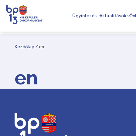
Ügyintézés
Aktualitások
Ön
Kezdőlap
/
en
en