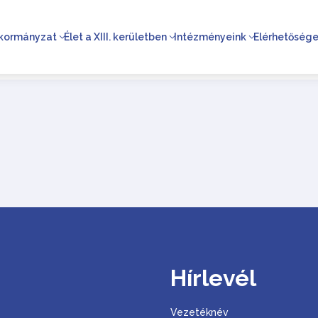
kormányzat
Élet a XIII. kerületben
Intézményeink
Elérhetőség
Hírlevél
Vezetéknév