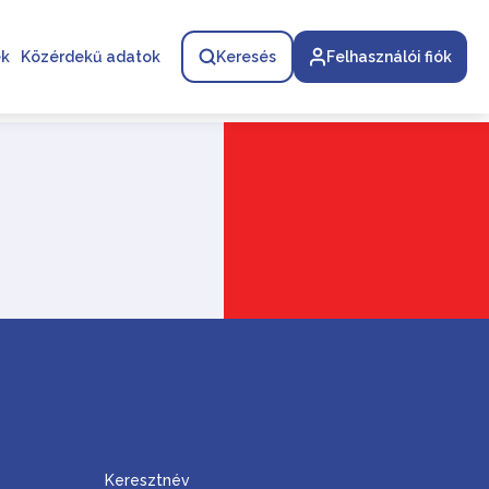
ek
Közérdekű adatok
Keresés
Felhasználói fiók
Keresztnév