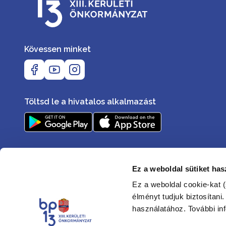
Kövessen minket
Töltsd le a hivatalos alkalmazást
Ez a weboldal sütiket has
Ez a weboldal cookie-kat (
élményt tudjuk biztosítani
használatához. További in
Elérhetőségek