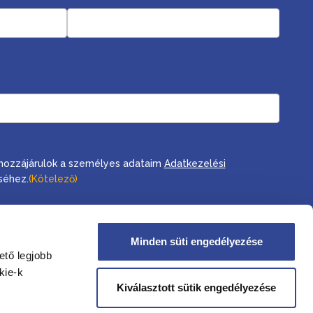
, hozzájárulok a személyes adataim
Adatkezelési
séhez.
(Kötelező)
Minden süti engedélyezése
ető legjobb
kie-k
Kiválasztott sütik engedélyezése