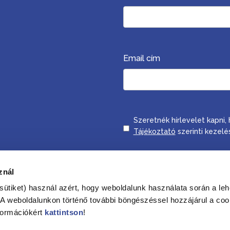
Email cím
Consent
Szeretnék hírlevelet kapni
Tájékoztató
szerinti kezelé
Feliratkozom
znál
sütiket) használ azért, hogy weboldalunk használata során a leh
. A weboldalunkon történő további böngészéssel hozzájárul a coo
formációkért
kattintson
!