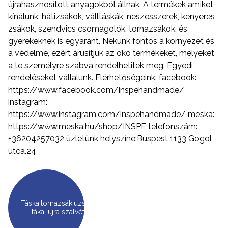
újrahasznosított anyagokból állnak. A termékek amiket
kínálunk: hátizsákok, válltáskák, neszesszerek, kenyeres
zsákok, szendvics csomagolók, tornazsákok, és
gyerekeknek is egyaránt. Nekünk fontos a környezet és
a védelme, ezért árusítjuk az öko termékeket, melyeket
a te személyre szabva rendelhetitek meg. Egyedi
rendeléseket vállalunk. Elérhetőségeink: facebook:
https://www.facebook.com/inspehandmade/
instagram:
https://www.instagram.com/inspehandmade/ meska:
https://www.meska.hu/shop/INSPE telefonszám:
+36204257032 üzletünk helyszíne:Buspest 1133 Gogol
utca.24
Táska,tornazsák,uzsanás
táka, ujra szalvéta.