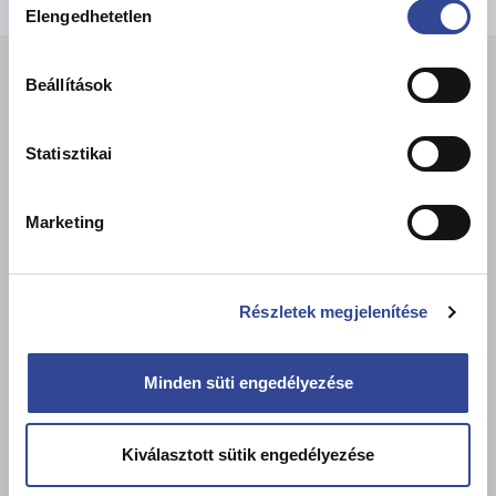
il.com
Elengedhetetlen
kiválasztása
+
Beállítások
−
Statisztikai
Marketing
Részletek megjelenítése
Minden süti engedélyezése
Kiválasztott sütik engedélyezése