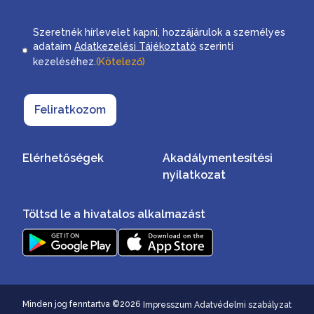
Consent
Szeretnék hírlevelet kapni, hozzájárulok a személyes
adataim
Adatkezelési Tájékoztató
szerinti
kezeléséhez.
(Kötelező)
Feliratkozom
Elérhetőségek
Akadálymentesítési
nyilatkozat
Töltsd le a hivatalos alkalmazást
Minden jog fenntartva ©2026
Impresszum
Adatvédelmi szabályzat