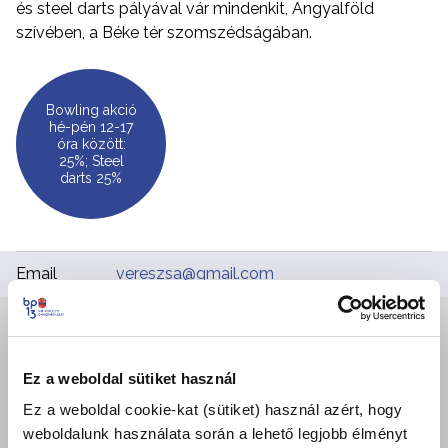
és steel darts pályával vár mindenkit, Angyalföld
szívében, a Béke tér szomszédságában.
Bowling akció
hé-pén 12-17
óra között:
25%; Steel
darts 25%
Email
vereszsa@gmail.com
+
−
Ez a weboldal sütiket használ
Ez a weboldal cookie-kat (sütiket) használ azért, hogy
weboldalunk használata során a lehető legjobb élményt