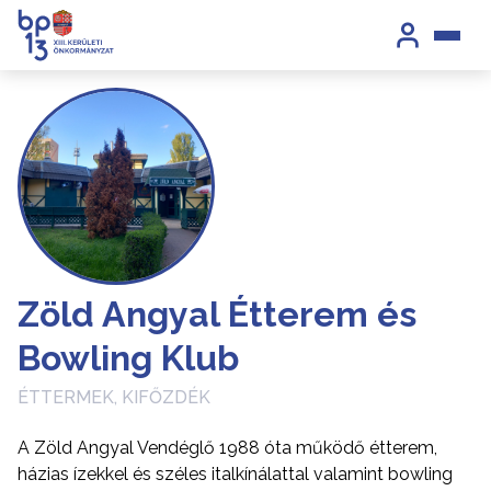
Zöld Angyal Étterem és
Bowling Klub
ÉTTERMEK, KIFŐZDÉK
A Zöld Angyal Vendéglő 1988 óta működő étterem,
házias ízekkel és széles italkínálattal valamint bowling