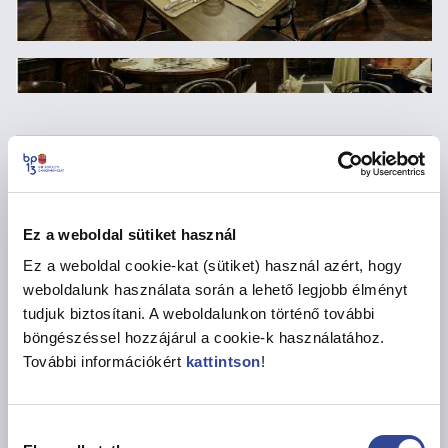
Info
1136 Budapest, Tátra u.
18
Link
http://www.firkasz-
Ez a weboldal sütiket használ
etterem.hu/
Ez a weboldal cookie-kat (sütiket) használ azért, hogy
weboldalunk használata során a lehető legjobb élményt
Telefonszám
+36-70-381-0505
tudjuk biztosítani. A weboldalunkon történő további
böngészéssel hozzájárul a cookie-k használatához.
Email
firkasz@firkasz-
További információkért
kattintson
!
etterem.hu
Facebook
https://www.facebook.c
Hozzájárulás
om/firkaszetterem.hu