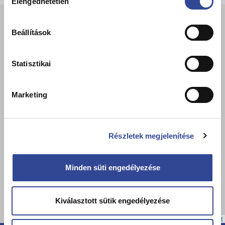
Elengedhetetlen
kiválasztása
+
−
Beállítások
Statisztikai
Marketing
Részletek megjelenítése
Minden süti engedélyezése
Kiválasztott sütik engedélyezése
Leaflet