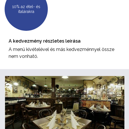
10% az étel- és
italárakra
A kedvezmény részletes leírása
A menü kivételével és más kedvezménnyel össze
nem vonható.